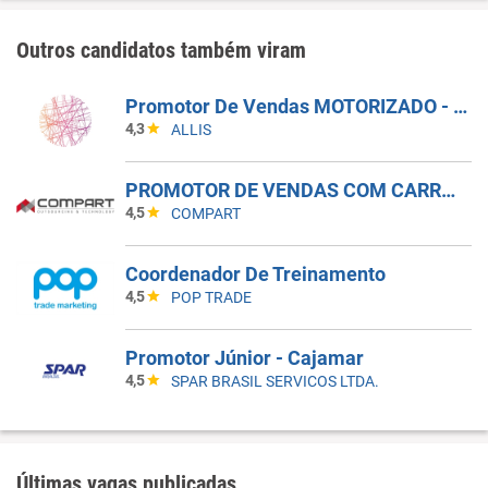
Outros candidatos também viram
Promotor De Vendas MOTORIZADO - Pojuca E São Sebastião Do Passé (BA)
4,3
ALLIS
PROMOTOR DE VENDAS COM CARRO - INDAIATUBA - SP
4,5
COMPART
Coordenador De Treinamento
4,5
POP TRADE
Promotor Júnior - Cajamar
4,5
SPAR BRASIL SERVICOS LTDA.
Últimas vagas publicadas