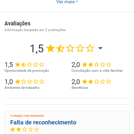
Comércio varejista de mercadorias em geral, com
Ver mais
predominância de produtos alimentícios - minimercados,
mercearias e armazéns -
Avaliações
Informação baseada em
2
avaliações
1,5
1,5
2,0
Oportunidade de promoção
Conciliação com a vida familiar
1,0
2,0
Ambiente de trabalho
Benefícios
Avaliação mais destacada
Falta de reconhecimento