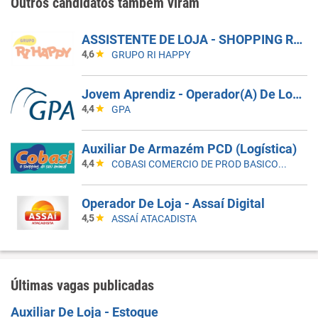
Outros candidatos também viram
ASSISTENTE DE LOJA - SHOPPING RIO CLARO
4,6
GRUPO RI HAPPY
Jovem Aprendiz - Operador(A) De Loja Mercearia
4,4
GPA
Auxiliar De Armazém PCD (Logística)
4,4
COBASI COMERCIO DE PROD BASICOS E INDUSTRIALIZADOS LTDA
Operador De Loja - Assaí Digital
4,5
ASSAÍ ATACADISTA
Últimas vagas publicadas
Auxiliar De Loja - Estoque