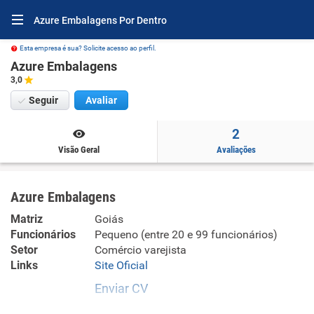
Azure Embalagens Por Dentro
Esta empresa é sua? Solicite acesso ao perfil.
Azure Embalagens
3,0
Seguir
Avaliar
2
Visão Geral
Avaliações
Azure Embalagens
Matriz
Goiás
Funcionários
Pequeno (entre 20 e 99 funcionários)
Setor
Comércio varejista
Links
Site Oficial
Enviar CV