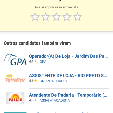
Avalie agora essa entrevista
Outros candidatos também viram
Operador(A) De Loja - Jardim Das Palmeiras - Campinas SP
4,4
GPA
ASSISTENTE DE LOJA - RIO PRETO SHOPPING - EFETIVO
4,6
GRUPO RI HAPPY
Atendente De Padaria - Temporário (Alto Da XV)
4,5
ASSAÍ ATACADISTA