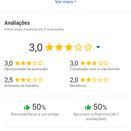
A Azure Embalagens é uma indústria Gráfica de
Ver mais
embalagens, especialista em embalagens de alimentos
com 30 anos de tradição que atua em todo território
nacional.
Avaliações
Informação baseada em
2
avaliações
3,0
3,0
3,0
Oportunidade de promoção
Conciliação com a vida familiar
2,5
2,0
Ambiente de trabalho
Benefícios
50
50
%
%
Recomendaria a um amigo
Aprovam a diretoria (de 1
avaliações)