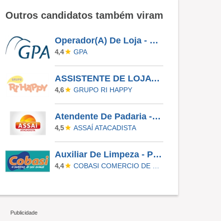
Outros candidatos também viram
Operador(A) De Loja - Jardim Das Palmeiras - Campinas SP
GPA
4,4
ASSISTENTE DE LOJA - RIO PRETO SHOPPING - EFETIVO
GRUPO RI HAPPY
4,6
Atendente De Padaria - Temporário (Alto Da XV)
ASSAÍ ATACADISTA
4,5
Auxiliar De Limpeza - Paulinia
COBASI COMERCIO DE PROD BASICOS E INDUSTRIALIZADOS LTDA
4,4