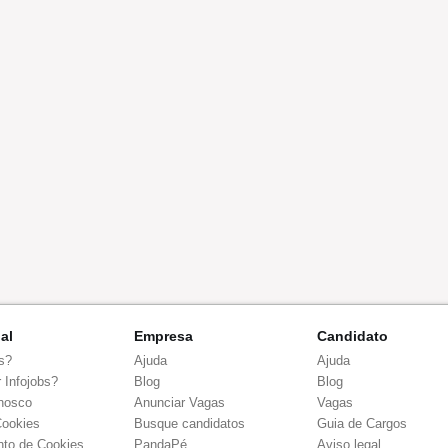
nal
Empresa
Candidato
s?
Ajuda
Ajuda
 Infojobs?
Blog
Blog
nosco
Anunciar Vagas
Vagas
Cookies
Busque candidatos
Guia de Cargos
to de Cookies
PandaPé
Aviso legal