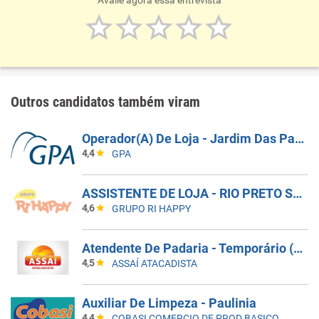
Avalie agora essa entrevista
Outros candidatos também viram
Operador(A) De Loja - Jardim Das Palmeiras - Campinas SP
4,4
GPA
ASSISTENTE DE LOJA - RIO PRETO SHOPPING - EFETIVO
4,6
GRUPO RI HAPPY
Atendente De Padaria - Temporário (Alto Da XV)
4,5
ASSAÍ ATACADISTA
Auxiliar De Limpeza - Paulinia
4,4
COBASI COMERCIO DE PROD BASICOS E INDUSTRIALIZADOS LTDA