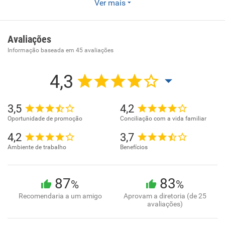
Ver mais
armarinho. Comércio varejista de artigos esportivos.
Comercio varejista de artigos de cama, mesa e banho.
Comércio varejista de artigos de viagem. Comércio
Avaliações
varejista de calçados. Comércio varejista de artigos de
Informação baseada em
45
avaliações
joalheria. Comércio varejista de artigos de óptica
4,3
3,5
4,2
Oportunidade de promoção
Conciliação com a vida familiar
4,2
3,7
Ambiente de trabalho
Benefícios
87
83
%
%
Recomendaria a um amigo
Aprovam a diretoria (de 25
avaliações)