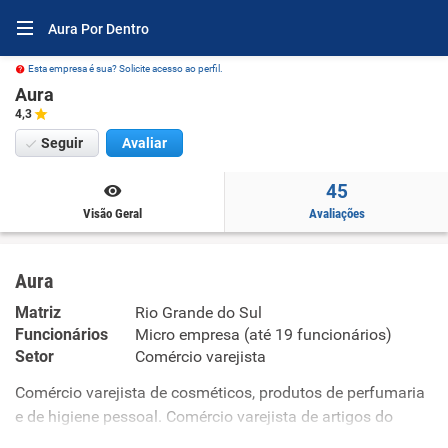
Aura Por Dentro
Esta empresa é sua? Solicite acesso ao perfil.
Aura
4,3
Seguir
Avaliar
45
Visão Geral
Avaliações
Aura
Matriz
Rio Grande do Sul
Funcionários
Micro empresa (até 19 funcionários)
Setor
Comércio varejista
Comércio varejista de cosméticos, produtos de perfumaria
e de higiene pessoal. Comércio varejista de artigos do
vestuário e acessórios. Comercio varejista de artigos de