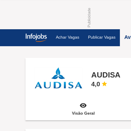
Av
Achar Vagas
Publicar Vagas
AUDISA
4,0
Visão Geral