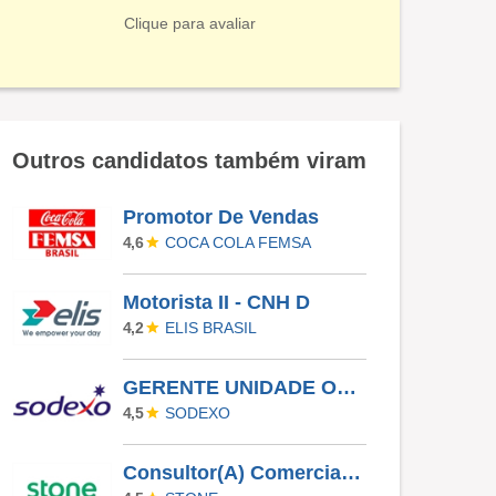
Clique para avaliar
Outros candidatos também viram
Promotor De Vendas
COCA COLA FEMSA
4,6
Motorista II - CNH D
ELIS BRASIL
4,2
GERENTE UNIDADE OPERACIONAL I - UAN
SODEXO
4,5
Consultor(A) Comercial Externo