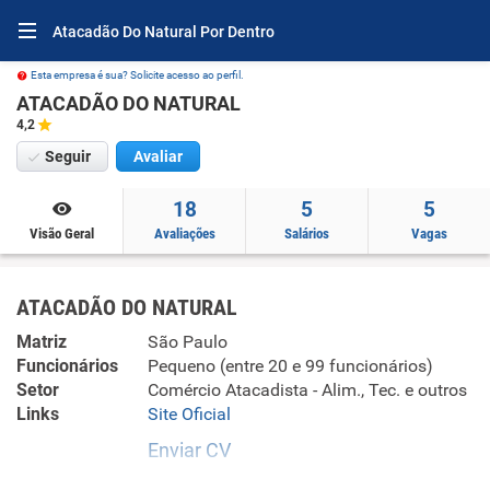
Atacadão Do Natural Por Dentro
Esta empresa é sua? Solicite acesso ao perfil.
ATACADÃO DO NATURAL
4,2
Seguir
Avaliar
18
5
5
Visão Geral
Avaliações
Salários
Vagas
ATACADÃO DO NATURAL
Matriz
São Paulo
Funcionários
Pequeno (entre 20 e 99 funcionários)
Setor
Comércio Atacadista - Alim., Tec. e outros
Links
Site Oficial
Enviar CV