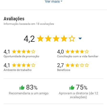
Comércio atacadista de mercadorias em geral, com
Ver mais
predominância de produtos alimentícios. Comércio
atacadista de cereais e leguminosas beneficiados,
farinhas, amidos e féculas, com atividade de
Avaliações
fracionamento e acondicionamento associada. Comércio
Informação baseada em
18
avaliações
atacadista especializado em outros produtos alimentícios
não especificados anteriormente. Comércio varejista de
4,2
produtos alimentícios em geral ou especializado em
produtos alimentícios não especificados anteriormente
4,1
4,0
Oportunidade de promoção
Conciliação com a vida familiar
4,1
2,7
Ambiente de trabalho
Benefícios
83
75
%
%
Recomendaria a um amigo
Aprovam a diretoria (de 12
avaliações)