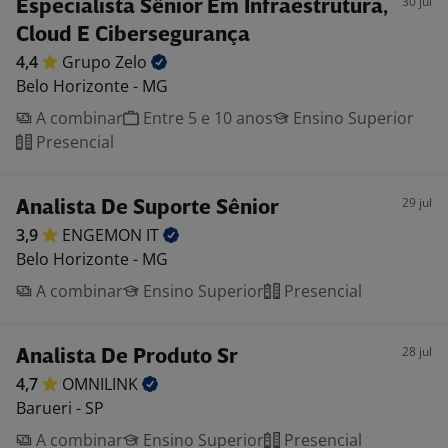
30 jul
Especialista Sênior Em Infraestrutura,
Cloud E Cibersegurança
4,4
Grupo
Zelo
Belo Horizonte - MG
A combinar
Entre 5 e 10 anos
Ensino Superior
Presencial
29 jul
Analista De Suporte Sênior
3,9
ENGEMON
IT
Belo Horizonte - MG
A combinar
Ensino Superior
Presencial
28 jul
Analista De Produto Sr
4,7
OMNILINK
Barueri - SP
A combinar
Ensino Superior
Presencial