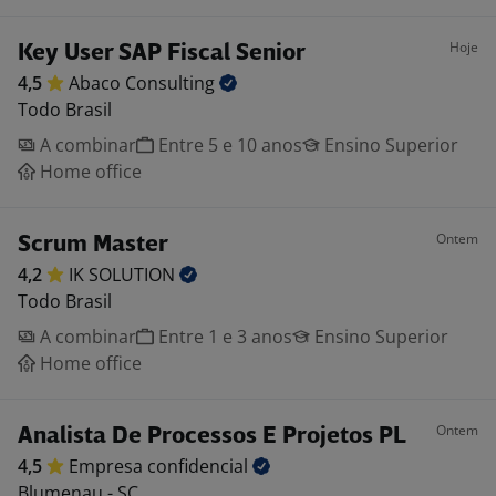
Hoje
Key User SAP Fiscal Senior
4,5
Abaco
Consulting
Todo Brasil
A combinar
Entre 5 e 10 anos
Ensino Superior
Home office
Ontem
Scrum Master
4,2
IK
SOLUTION
Todo Brasil
A combinar
Entre 1 e 3 anos
Ensino Superior
Home office
Ontem
Analista De Processos E Projetos PL
4,5
Empresa
confidencial
Blumenau - SC