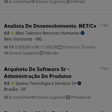
A combinar
Ensino Superior
Híbrido
3 ago
Analista De Desenvolvimento .NET/C#
4,9
Mais Talentos Recursos
Humanos
Belo Horizonte - MG
R$ 9.000,00 a R$ 11.000,00
Entre 5 e 10 anos
Ensino Superior
Híbrido
3 ago
Arquiteto De Software Sr -
Administração De Produtos
4,5
Spassu Tecnologia e Serviços
SA
Brasília - DF
A combinar
Ensino Superior
Presencial