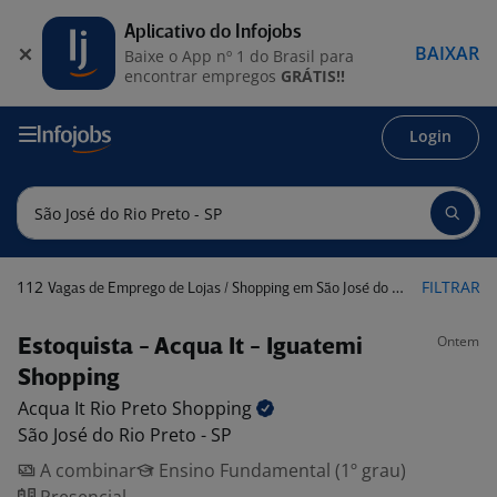
Aplicativo do Infojobs
BAIXAR
Baixe o App nº 1 do Brasil para
encontrar empregos
GRÁTIS!!
Login
112
FILTRAR
Vagas de Emprego de Lojas / Shopping em São José do Rio Preto - SP
Ontem
Estoquista - Acqua It - Iguatemi
Shopping
Acqua It Rio Preto
Shopping
São José do Rio Preto - SP
A combinar
Ensino Fundamental (1º grau)