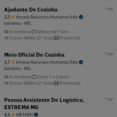
7 ago
Ajudante De Cozinha
3,7
Innova Recursos Humanos
ltda
Extrema - MG
A combinar
Menos de 1 ano
Ensino Médio (2º Grau)
Presencial
7 ago
Meio Oficial De Cozinha
3,7
Innova Recursos Humanos
ltda
Extrema - MG
A combinar
Entre 1 e 3 anos
Ensino Médio (2º Grau)
Presencial
7 ago
Pessoa Assistente De Logística,
EXTREMA MG
4,5
METARH