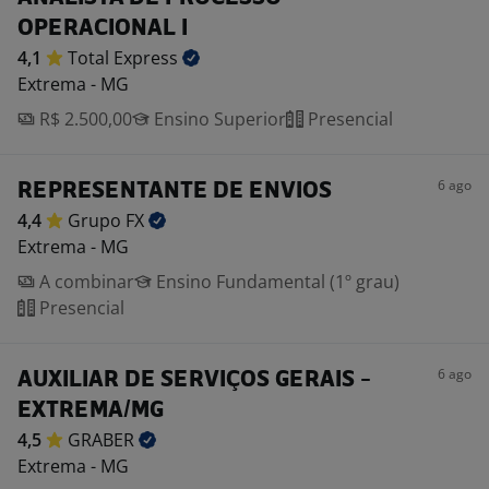
OPERACIONAL I
4,1
Total
Express
Extrema - MG
R$ 2.500,00
Ensino Superior
Presencial
6 ago
REPRESENTANTE DE ENVIOS
4,4
Grupo
FX
Extrema - MG
A combinar
Ensino Fundamental (1º grau)
Presencial
6 ago
AUXILIAR DE SERVIÇOS GERAIS -
EXTREMA/MG
4,5
GRABER
Extrema - MG