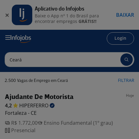
Aplicativo do Infojobs
BAIXAR
Baixe o App nº 1 do Brasil para
encontrar empregos
GRÁTIS!!
Login
2.500
FILTRAR
Vagas de Emprego em Ceará
Hoje
Ajudante De Motorista
4,2
HIPERFERRO
Fortaleza - CE
R$ 1.772,00
Ensino Fundamental (1º grau)
Presencial