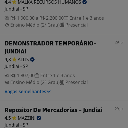
4,4
MALKA RECURSOS
HUMANOS
Jundiaí - SP
R$ 1.900,00 a R$ 2.200,00
Entre 1 e 3 anos
Ensino Médio (2º Grau)
Presencial
29 jul
DEMONSTRADOR TEMPORÁRIO-
JUNDIAI
4,3
ALLIS
Jundiaí - SP
R$ 1.807,00
Entre 1 e 3 anos
Ensino Médio (2º Grau)
Presencial
Vagas semelhantes
29 jul
Repositor De Mercadorias - Jundiai
4,5
MAZZINI
Jundiaí - SP