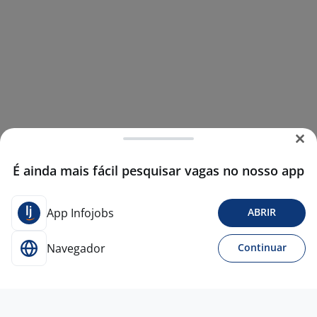
É ainda mais fácil pesquisar vagas no nosso app
App Infojobs
ABRIR
Navegador
Continuar