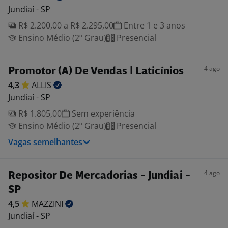
Jundiaí - SP
R$ 2.200,00 a R$ 2.295,00
Entre 1 e 3 anos
Ensino Médio (2º Grau)
Presencial
4 ago
Promotor (A) De Vendas | Laticínios
4,3
ALLIS
Jundiaí - SP
R$ 1.805,00
Sem experiência
Ensino Médio (2º Grau)
Presencial
Vagas semelhantes
4 ago
Repositor De Mercadorias - Jundiai -
SP
4,5
MAZZINI
Jundiaí - SP