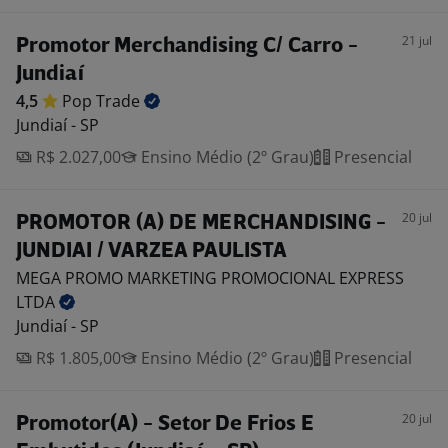
21 jul
Promotor Merchandising C/ Carro -
Jundiaí
4,5
Pop
Trade
Jundiaí - SP
R$ 2.027,00
Ensino Médio (2º Grau)
Presencial
20 jul
PROMOTOR (A) DE MERCHANDISING -
JUNDIAI / VARZEA PAULISTA
MEGA PROMO MARKETING PROMOCIONAL EXPRESS
LTDA
Jundiaí - SP
R$ 1.805,00
Ensino Médio (2º Grau)
Presencial
20 jul
Promotor(A) - Setor De Frios E