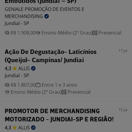
Embutidos (Jundiaí – SP)
GENIALE PROMOÇÃO DE EVENTOS E
MERCHANDISING
Jundiaí - SP
R$ 1.908,00
Ensino Médio (2º Grau)
Presencial
17 jul
Ação De Degustação- Laticínios
(Queijo)- Campinas/ Jundiai
4,3
ALLIS
Jundiaí - SP
R$ 1.807,00
Entre 1 e 3 anos
Ensino Médio (2º Grau)
Presencial
15 jul
PROMOTOR DE MERCHANDISING
MOTORIZADO - JUNDIAI-SP E REGIÃO!
4,3
ALLIS