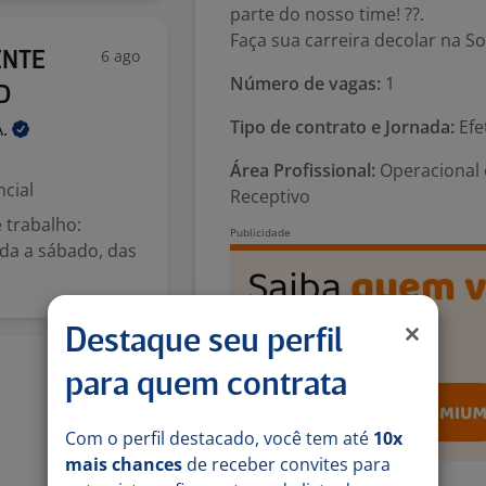
parte do nosso time! ??.
Faça sua carreira decolar na So
6 ago
ENTE
Número de vagas:
1
D
Tipo de contrato e Jornada:
Efe
A.
Área Profissional:
Operacional e
cial
Receptivo
 trabalho:
nda a sábado, das
Destaque seu perfil
6 ago
para quem contrata
Com o perfil destacado, você tem até
10x
mais chances
de receber convites para