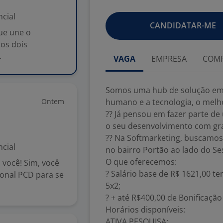
cial
CANDIDATAR-ME
ue une o
os dois
.
VAGA
EMPRESA
COMP
Somos uma hub de solução em
Ontem
humano e a tecnologia, o melho
?? Já pensou em fazer parte de
o seu desenvolvimento com gr
?? Na Softmarketing, buscamos 
cial
no bairro Portão ao lado do Se
O que oferecemos:
você! Sim, você
? Salário base de R$ 1621,00 t
onal PCD para se
5x2;
? + até R$400,00 de Bonificaçã
Horários disponíveis:
ATIVA PESQUISA: