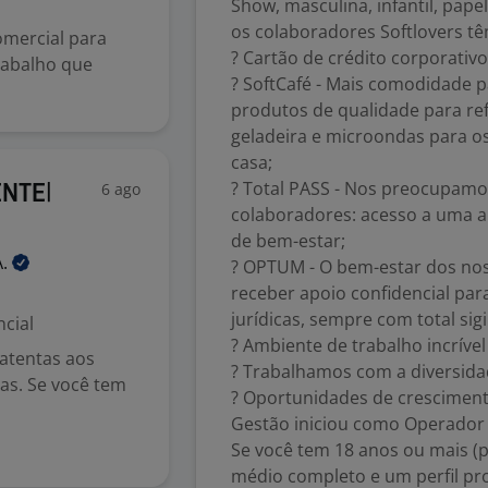
Show, masculina, infantil, papel
os colaboradores Softlovers tê
omercial para
? Cartão de crédito corporativo
rabalho que
? SoftCafé - Mais comodidade pa
produtos de qualidade para re
geladeira e microondas para os
casa;
? Total PASS - Nos preocupamo
6 ago
ENTE|
colaboradores: acesso a uma a
de bem-estar;
A.
? OPTUM - O bem-estar dos no
receber apoio confidencial para
jurídicas, sempre com total sigi
cial
? Ambiente de trabalho incrível
atentas aos
? Trabalhamos com a diversidade
as. Se você tem
? Oportunidades de cresciment
Gestão iniciou como Operador 
Se você tem 18 anos ou mais (p
médio completo e um perfil pro