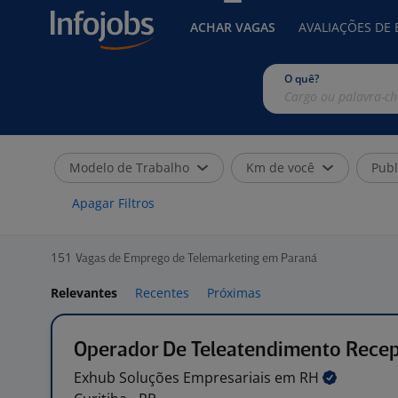
ACHAR VAGAS
AVALIAÇÕES DE
O quê?
Modelo de Trabalho
Km de você
Publ
Apagar Filtros
151
Vagas de Emprego de Telemarketing em Paraná
Relevantes
Recentes
Próximas
Operador De Teleatendimento Recep
Exhub Soluções Empresariais em
RH