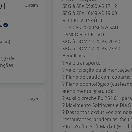
Ontem
SEG à SEX 09:00 ÁS 17:12
 |
SEG à SEX 10:48 ÁS 19:00
RECEPTIVO SAÚDE:
A.
13:40 ÁS 20:00 SEG A SAB
BANCO RECEPTIVO:
Grau)
SEG à DOM 14:20 ÁS 20:40
SEG à DOM 17:20 ÁS 23:40
Benefícios:
argo de
? Vale transporte;
unções
? Vale refeição ou alimentação 
? Plano de saúde com coparticip
? Plano odontológico (custead
atendimento gratuito);
? Auxílio creche R$ 254,61 (para
6 ago
? Movimento Softlovers e Dia S
? Descontos exclusivos em noss
restaurantes, academias, facul
? RotaSoft e Soft Market (Food 