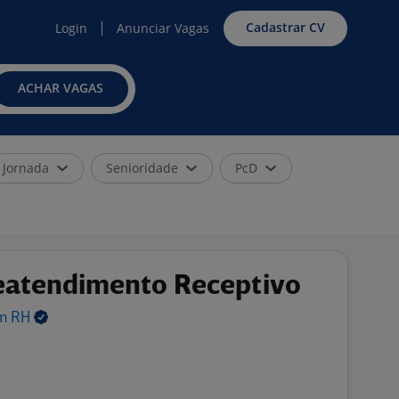
Cadastrar CV
Login
Anunciar Vagas
ACHAR VAGAS
Jornada
Senioridade
PcD
eatendimento Receptivo
em
RH