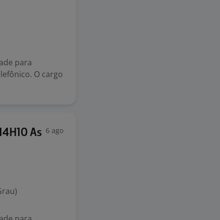
dade para
efônico. O cargo
6 ago
 14H10 As
Grau)
dade para