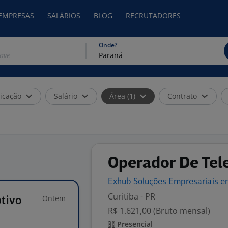
 EMPRESAS
SALÁRIOS
BLOG
RECRUTADORES
Onde?
icação
Salário
Área (1)
Contrato
Operador De Tel
Exhub Soluções Empresariais 
Curitiba - PR
Ontem
tivo
R$ 1.621,00 (Bruto mensal)
Presencial