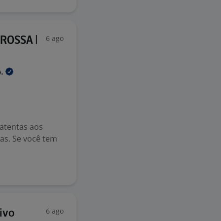
6 ago
ROSSA |
A.
atentas aos
as. Se você tem
6 ago
ivo