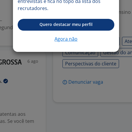
entrevistas e fica no topo da lista dos
Exigências
recrutadores.
Escolaridade Mínima: Ensino
–
Quero destacar meu perfil
egunda a sexta-
Habilidades
Agora não
Atendimento ao cliente
Ate
Comunicação
Gestão do a
6 ago
 GROSSA
Perspectivas do cliente
A.
Denunciar vaga
atentas aos
as. Se você tem