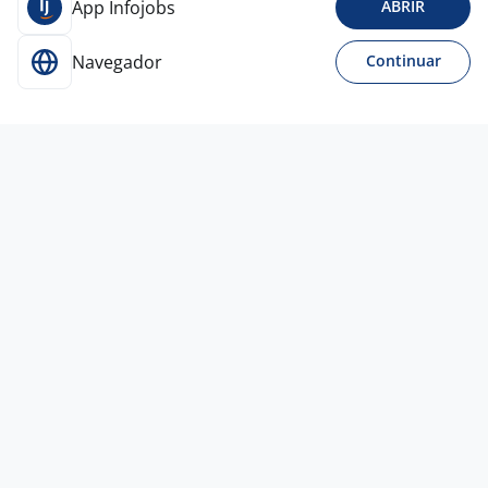
App Infojobs
ABRIR
Navegador
Continuar
Para Candidatos
Acesse o site de empregos líder e se candidate a
vagas adequadas ao seu perfil de forma fácil e
rápida.