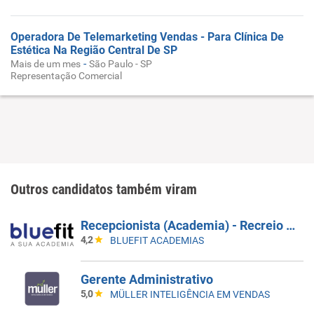
Operadora De Telemarketing Vendas - Para Clínica De
Estética Na Região Central De SP
-
Mais de um mes
São Paulo - SP
Representação Comercial
Outros candidatos também viram
Recepcionista (Academia) - Recreio 2 - Barra Da Tijuca/RJ - (Inauguração) - Horário: 15H30 Ás 00H00
4,2
BLUEFIT ACADEMIAS
Gerente Administrativo
5,0
MÜLLER INTELIGÊNCIA EM VENDAS