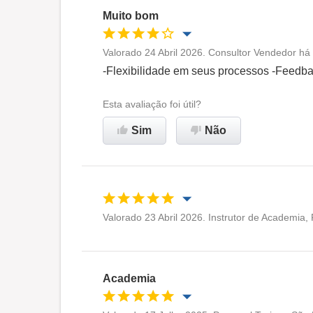
Muito bom
Valorado 24 Abril 2026. Consultor Vendedor há
Oportunidade de promoção
-Flexibilidade em seus processos -Feedba
Ambiente de trabalho
Esta avaliação foi útil?
Sim
Não
Recomenda esta empresa
Valorado 23 Abril 2026. Instrutor de Academia,
Oportunidade de promoção
Ambiente de trabalho
Academia
Recomenda esta empresa