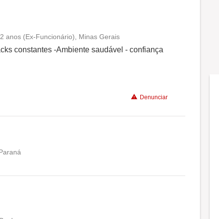
 2 anos (Ex-Funcionário), Minas Gerais
Conciliação com a vida familiar
cks constantes -Ambiente saudável - confiança
Benefícios
Denunciar
 Paraná
Conciliação com a vida familiar
Benefícios
Recomenda a diretoria