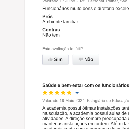
Valorado 17 Julho 2025. Personal Trainer, São
Oportunidade de promoção
Funcionários muito bons e diretoria excel
Prós
Ambiente de trabalho
Ambiente familiar
Contras
Não tem
Recomenda esta empresa
Esta avaliação foi útil?
Sim
Não
Saúde e bem-estar com os funcionários
Valorado 19 Maio 2024. Estagiário de Educação
Oportunidade de promoção
A academia possui ótimas instalações tant
musculação, a academia possui aulas de rí
atividades. A direção sempre preocupada 
Ambiente de trabalho
manter as instalações em ordem. Além das 
academia conta com o programa de estági