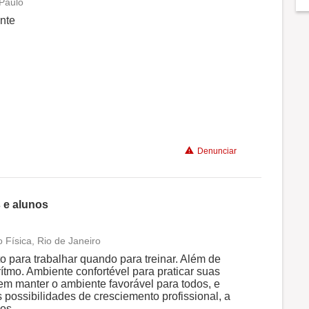
 Paulo
Conciliação com a vida familiar
ente
Benefícios
Recomenda a diretoria
Denunciar
 e alunos
 Física, Rio de Janeiro
Conciliação com a vida familiar
o para trabalhar quando para treinar. Além de
tmo. Ambiente confortével para praticar suas
em manter o ambiente favorável para todos, e
Benefícios
possibilidades de cresciemento profissional, a
os.