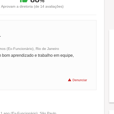
%
Aprovam a diretoria (de 14 avaliações)
.
nos (Ex-Funcionário), Rio de Janeiro
Conciliação com a vida familiar
 um bom aprendizado e trabalho em equipe,
Benefícios
Denunciar
 1 ano (Ex-Funcionário), São Paulo