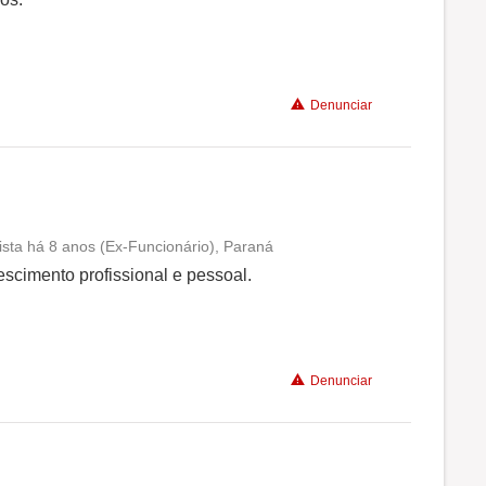
Recomenda a diretoria
Denunciar
sta há 8 anos (Ex-Funcionário), Paraná
Conciliação com a vida familiar
rescimento profissional e pessoal.
Benefícios
Denunciar
Recomenda a diretoria