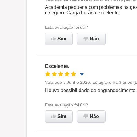
Oportunidade de promoção
Academia pequena com problemas na gestã
e seguro. Carga horária excelente.
Ambiente de trabalho
Esta avaliação foi útil?
Recomenda esta empresa
Sim
Não
Excelente.
Valorado 3 Junho 2026. Estagiário há 3 anos (E
Oportunidade de promoção
Houve possibilidade de engrandecimento p
Ambiente de trabalho
Esta avaliação foi útil?
Sim
Não
Recomenda esta empresa