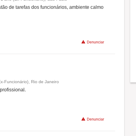
Conciliação com a vida familiar
o de tarefas dos funcionários, ambiente calmo
Benefícios
Não recomenda a diretoria
Denunciar
x-Funcionário), Rio de Janeiro
Conciliação com a vida familiar
rofissional.
Benefícios
Denunciar
Recomenda a diretoria