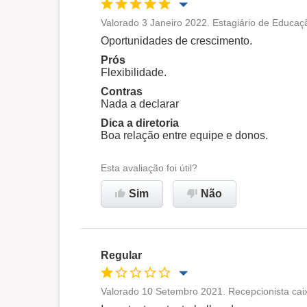
Valorado 3 Janeiro 2022. Estagiário de Educaç
Oportunidade de promoção
Oportunidades de crescimento.
Prós
Ambiente de trabalho
Flexibilidade.
Contras
Nada a declarar
Recomenda esta empresa
Dica a diretoria
Boa relação entre equipe e donos.
Esta avaliação foi útil?
Sim
Não
Regular
Valorado 10 Setembro 2021. Recepcionista caix
Oportunidade de promoção