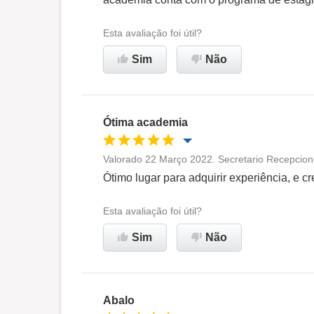
Recomenda esta empresa
Esta avaliação foi útil?
Sim
Não
Ótima academia
Valorado 22 Março 2022. Secretario Recepcioni
Oportunidade de promoção
Ótimo lugar para adquirir experiência, e c
Ambiente de trabalho
Esta avaliação foi útil?
Sim
Não
Recomenda esta empresa
Abalo