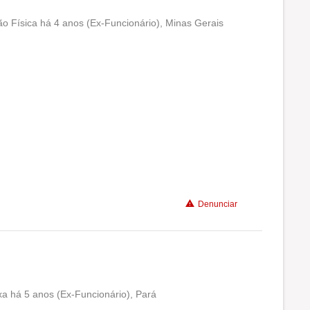
ão Física há 4 anos (Ex-Funcionário), Minas Gerais
Conciliação com a vida familiar
Benefícios
Recomenda a diretoria
Denunciar
a há 5 anos (Ex-Funcionário), Pará
Conciliação com a vida familiar