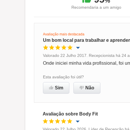
%
Recomendaria a um amigo
Avaliação mais destacada
Um bom local para trabalhar e aprender
Valorado 22 Julho 2017. Recepcionista há 24 a
Oportunidade de promoção
Onde iniciei minha vida profissional, foi
Ambiente de trabalho
Esta avaliação foi útil?
Sim
Não
Recomenda esta empresa
Avaliação sobre Body Fit
Valorado 22 Julho 2026. Líder de Recepção há