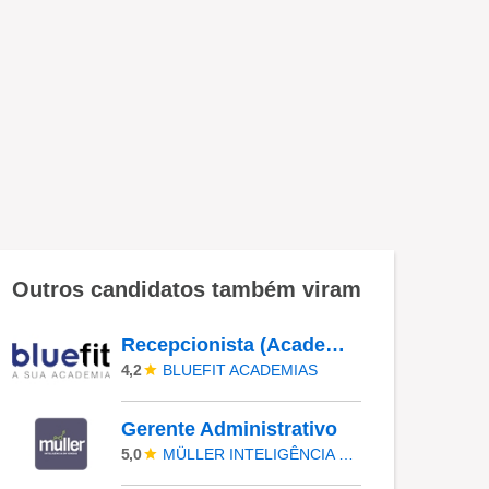
Outros candidatos também viram
Recepcionista (Academia) - Recreio 2 - Barra Da Tijuca/RJ - (Inauguração) - Horário: 15H30 Ás 00H00
BLUEFIT ACADEMIAS
4,2
Gerente Administrativo
MÜLLER INTELIGÊNCIA EM VENDAS
5,0