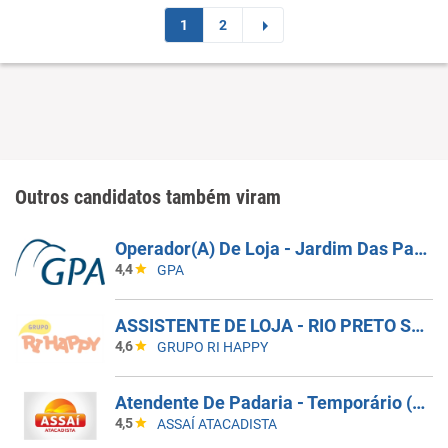
1
2
Outros candidatos também viram
Operador(A) De Loja - Jardim Das Palmeiras - Campinas SP
4,4
GPA
ASSISTENTE DE LOJA - RIO PRETO SHOPPING - EFETIVO
4,6
GRUPO RI HAPPY
Atendente De Padaria - Temporário (Alto Da XV)
4,5
ASSAÍ ATACADISTA