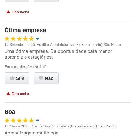
Benefícios
Denunciar
Recomenda esta empresa
Ótima empresa
Recomenda a diretoria
12 Setembro 2025. Auxiliar Administrativo (Ex-Funcionário), São Paulo
Uma ótima empresa. Da oportunidade para menor
Oportunidade de promoção
aprendiz e estagiários.
Ambiente de trabalho
Esta avaliação foi útil?
Sim
Não
Conciliação com a vida familiar
Denunciar
Benefícios
Boa
Recomenda esta empresa
Recomenda a diretoria
18 Março 2025. Auxiliar Administrativo (Ex-Funcionário), São Paulo
Aprendizagem muito boa
Oportunidade de promoção