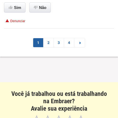
Ambiente de trabalho
Sim
Não
Conciliação com a vida familiar
Denunciar
Benefícios
Recomenda esta empresa
1
2
3
4
Recomenda a diretoria
Você já trabalhou ou está trabalhando
na Embraer?
Avalie sua experiência