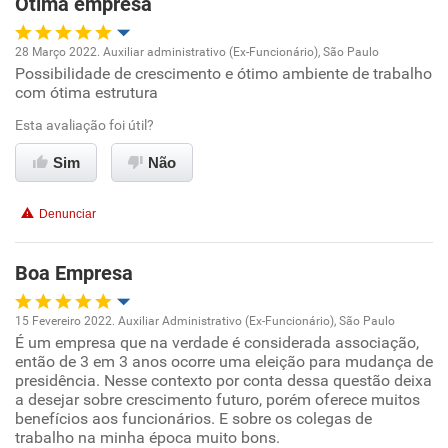
Ótima empresa
Recomenda esta empresa
28 Março 2022. Auxiliar administrativo (Ex-Funcionário), São Paulo
Recomenda a diretoria
Possibilidade de crescimento e ótimo ambiente de trabalho
Oportunidade de promoção
com ótima estrutura
Ambiente de trabalho
Esta avaliação foi útil?
Sim
Não
Conciliação com a vida familiar
Denunciar
Benefícios
Boa Empresa
Recomenda esta empresa
Recomenda a diretoria
15 Fevereiro 2022. Auxiliar Administrativo (Ex-Funcionário), São Paulo
É um empresa que na verdade é considerada associação,
Oportunidade de promoção
então de 3 em 3 anos ocorre uma eleição para mudança de
presidência. Nesse contexto por conta dessa questão deixa
Ambiente de trabalho
a desejar sobre crescimento futuro, porém oferece muitos
benefícios aos funcionários. E sobre os colegas de
trabalho na minha época muito bons.
Conciliação com a vida familiar