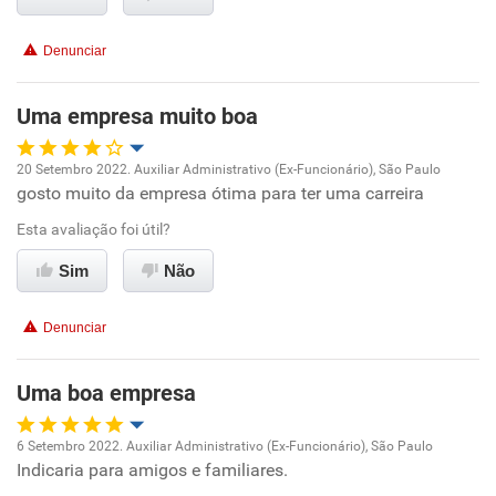
Recomenda esta empresa
Denunciar
Recomenda a diretoria
Uma empresa muito boa
20 Setembro 2022. Auxiliar Administrativo (Ex-Funcionário), São Paulo
gosto muito da empresa ótima para ter uma carreira
Oportunidade de promoção
Esta avaliação foi útil?
Ambiente de trabalho
Sim
Não
Conciliação com a vida familiar
Denunciar
Benefícios
Uma boa empresa
Recomenda esta empresa
6 Setembro 2022. Auxiliar Administrativo (Ex-Funcionário), São Paulo
Recomenda a diretoria
Indicaria para amigos e familiares.
Oportunidade de promoção