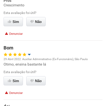
Prós
Crescimento
Ambiente de trabalho
Esta avaliação foi útil?
Conciliação com a vida familiar
Sim
Não
Benefícios
Denunciar
Recomenda esta empresa
Bom
Recomenda a diretoria
29 Abril 2022. Auxiliar Administrativo (Ex-Funcionário), São Paulo
Otimo, ensina bastante lá
Oportunidade de promoção
Esta avaliação foi útil?
Ambiente de trabalho
Sim
Não
Conciliação com a vida familiar
Denunciar
Benefícios