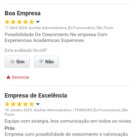
Benefícios
Boa Empresa
Recomenda esta empresa
11 Abril 2024. Auxiliar Administrativa (Ex-Funcionário), São Paulo
Recomenda a diretoria
Possibilidade De Crescimento Na empresa Com
Oportunidade de promoção
Experiencias Academicas Superiores
Ambiente de trabalho
Esta avaliação foi útil?
Sim
Não
Conciliação com a vida familiar
Denunciar
Benefícios
Empresa de Excelência
Recomenda esta empresa
Recomenda a diretoria
18 Janeiro 2024. Auxiliar Administrativo / FUNDHAS (Ex-Funcionário), São
Paulo
Oportunidade de promoção
Equipe com sinergia, boa comunicação em todos os níveis.
Prós
Ambiente de trabalho
Empresa com possibilidade de crescimento e valorização