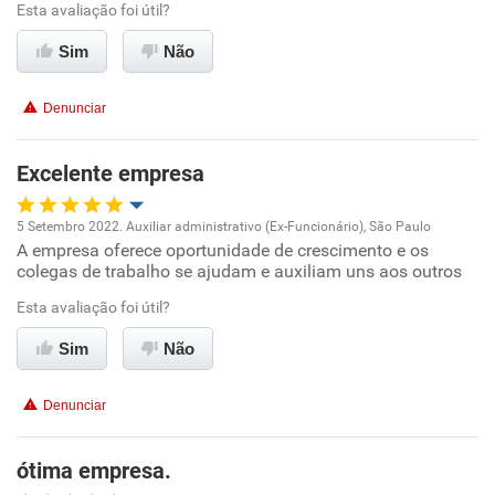
Esta avaliação foi útil?
Ambiente de trabalho
Sim
Não
Conciliação com a vida familiar
Denunciar
Benefícios
Excelente empresa
Recomenda esta empresa
5 Setembro 2022. Auxiliar administrativo (Ex-Funcionário), São Paulo
Recomenda a diretoria
A empresa oferece oportunidade de crescimento e os
Oportunidade de promoção
colegas de trabalho se ajudam e auxiliam uns aos outros
Ambiente de trabalho
Esta avaliação foi útil?
Sim
Não
Conciliação com a vida familiar
Denunciar
Benefícios
ótima empresa.
Recomenda esta empresa