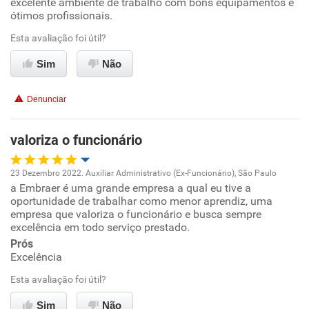
excelente ambiente de trabalho com bons equipamentos e
ótimos profissionais.
Benefícios
Ambiente de trabalho
Esta avaliação foi útil?
Recomenda esta empresa
Conciliação com a vida familiar
Sim
Não
Benefícios
Denunciar
Recomenda esta empresa
valoriza o funcionário
Recomenda a diretoria
23 Dezembro 2022. Auxiliar Administrativo (Ex-Funcionário), São Paulo
a Embraer é uma grande empresa a qual eu tive a
Oportunidade de promoção
oportunidade de trabalhar como menor aprendiz, uma
empresa que valoriza o funcionário e busca sempre
Ambiente de trabalho
excelência em todo serviço prestado.
Prós
Excelência
Conciliação com a vida familiar
Esta avaliação foi útil?
Benefícios
Sim
Não