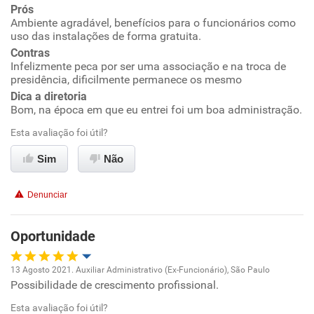
Prós
Ambiente agradável, benefícios para o funcionários como
Benefícios
uso das instalações de forma gratuita.
Contras
Infelizmente peca por ser uma associação e na troca de
Recomenda esta empresa
presidência, dificilmente permanece os mesmo
Não recomenda a diretoria
Dica a diretoria
Bom, na época em que eu entrei foi um boa administração.
Esta avaliação foi útil?
Sim
Não
Denunciar
Oportunidade
13 Agosto 2021. Auxiliar Administrativo (Ex-Funcionário), São Paulo
Possibilidade de crescimento profissional.
Oportunidade de promoção
Esta avaliação foi útil?