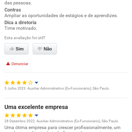
das pessoas.
Contras
Conciliação com a vida familiar
Ampliar as oportunidades de estágios e de aprendizes.
Dica a diretoria
Benefícios
Time motivado.
Esta avaliação foi útil?
Recomenda esta empresa
Sim
Não
Recomenda a diretoria
Denunciar
5 Julho 2023. Auxiliar Administrativo (Ex-Funcionário), São Paulo
Oportunidade de promoção
Uma excelente empresa
Ambiente de trabalho
28 Dezembro 2022. Auxiliar Administrativo (Ex-Funcionário), São Paulo
Conciliação com a vida familiar
Uma ótima empresa para crescer profissionalmente, um
Oportunidade de promoção