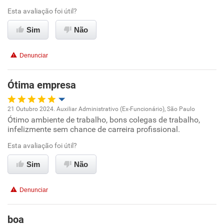
Esta avaliação foi útil?
Ambiente de trabalho
Sim
Não
Conciliação com a vida familiar
Denunciar
Benefícios
Ótima empresa
Recomenda esta empresa
21 Outubro 2024. Auxiliar Administrativo (Ex-Funcionário), São Paulo
Recomenda a diretoria
Ótimo ambiente de trabalho, bons colegas de trabalho,
Oportunidade de promoção
infelizmente sem chance de carreira profissional.
Ambiente de trabalho
Esta avaliação foi útil?
Sim
Não
Conciliação com a vida familiar
Denunciar
Benefícios
boa
Recomenda esta empresa