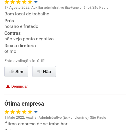
17 Agosto 2022. Auxiliar admistrativo (Ex-Funcionário), São Paulo
Bom local de trabalho
Oportunidade de promoção
Prós
horário e fretado
Ambiente de trabalho
Contras
não vejo ponto negativo.
Conciliação com a vida familiar
Dica a diretoria
ótimo
Benefícios
Esta avaliação foi útil?
Sim
Não
Recomenda esta empresa
Recomenda a diretoria
Denunciar
Ótima empresa
1 Maio 2022. Auxiliar Administrativo (Ex-Funcionário), São Paulo
Ótima empresa de se trabalhar.
Oportunidade de promoção