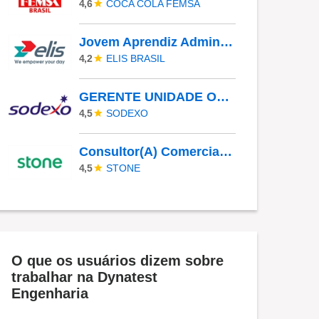
COCA COLA FEMSA
4,6
Jovem Aprendiz Administrativo
ELIS BRASIL
4,2
GERENTE UNIDADE OPERACIONAL I - UAN
SODEXO
4,5
Consultor(A) Comercial Externo
STONE
4,5
O que os usuários dizem sobre
trabalhar na Dynatest
Engenharia