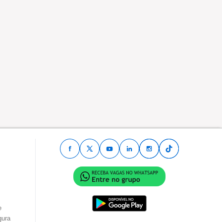
e
gura