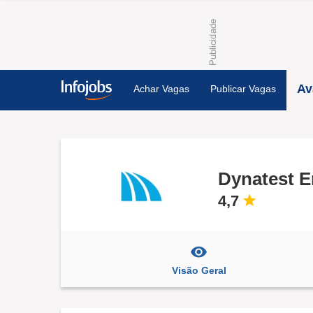
Av
Achar Vagas
Publicar Vagas
Dynatest E
4,7
Visão Geral