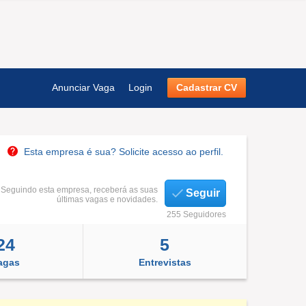
Anunciar Vaga
Login
Cadastrar CV
Esta empresa é sua? Solicite acesso ao perfil.
Seguindo esta empresa, receberá as suas
Seguir
últimas vagas e novidades.
255 Seguidores
24
5
agas
Entrevistas