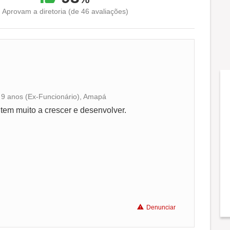
Aprovam a diretoria (de 46 avaliações)
há 9 anos (Ex-Funcionário), Amapá
Conciliação com a vida familiar
em muito a crescer e desenvolver.
Benefícios
Recomenda a diretoria
Denunciar