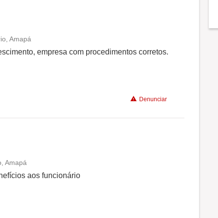
rio, Amapá
Conciliação com a vida familiar
rescimento, empresa com procedimentos corretos.
Benefícios
Denunciar
Recomenda a diretoria
io, Amapá
Conciliação com a vida familiar
fícios aos funcionário
Benefícios