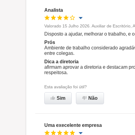
Analista
Valorado 15 Julho 2026. Auxiliar de Escritório,
Oportunidade de promoção
Disposto a ajudar, melhorar o trabalho, e 
Prós
Ambiente de trabalho
Ambiente de trabalho considerado agradáv
entre colegas.
Dica a diretoria
Recomenda esta empresa
afirmam aprovar a diretoria e destacam pro
respeitosa.
Esta avaliação foi útil?
Sim
Não
Uma execelente empresa