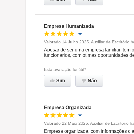
Recomenda esta empresa
Empresa Humanizada
Valorado 14 Julho 2025. Auxiliar de Escritório
Oportunidade de promoção
Apesar de ser uma empresa familiar, tem 
funcionarios, com otimas oportunidades d
Ambiente de trabalho
Esta avaliação foi útil?
Recomenda esta empresa
Sim
Não
Empresa Organizada
Valorado 22 Maio 2025. Auxiliar de Escritório 
Oportunidade de promoção
Empresa organizada, com informações cla