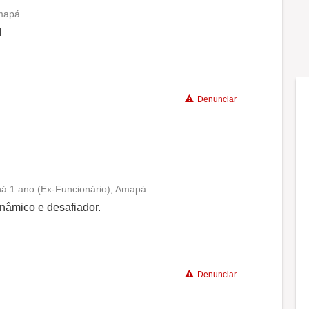
Amapá
Conciliação com a vida familiar
l
Benefícios
Denunciar
 há 1 ano (Ex-Funcionário), Amapá
Conciliação com a vida familiar
nâmico e desafiador.
Benefícios
Denunciar