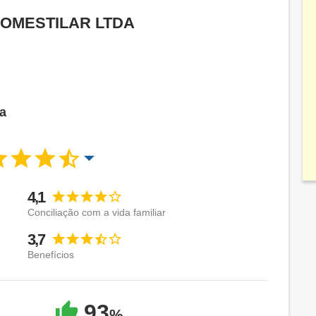
a DOMESTILAR LTDA
ca
4,1
Conciliação com a vida familiar
3,7
Benefícios
93
%