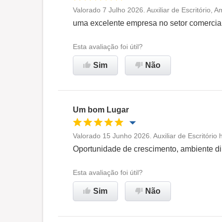
Valorado 7 Julho 2026. Auxiliar de Escritório, 
Oportunidade de promoção
uma excelente empresa no setor comercia
Ambiente de trabalho
Esta avaliação foi útil?
Sim
Não
Recomenda esta empresa
Um bom Lugar
Valorado 15 Junho 2026. Auxiliar de Escritório
Oportunidade de promoção
Oportunidade de crescimento, ambiente di
Ambiente de trabalho
Esta avaliação foi útil?
Sim
Não
Recomenda esta empresa