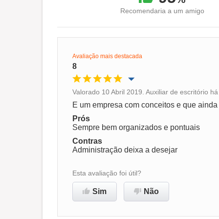
Recomendaria a um amigo
Avaliação mais destacada
8
Valorado 10 Abril 2019. Auxiliar de escritório 
Oportunidade de promoção
E um empresa com conceitos e que ainda t
Prós
Ambiente de trabalho
Sempre bem organizados e pontuais
Contras
Administração deixa a desejar
Recomenda esta empresa
Esta avaliação foi útil?
Sim
Não