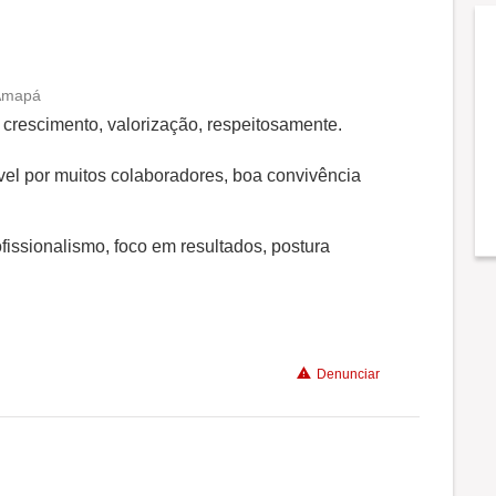
 Amapá
Conciliação com a vida familiar
o crescimento, valorização, respeitosamente.
Benefícios
el por muitos colaboradores, boa convivência
Recomenda a diretoria
fissionalismo, foco em resultados, postura
Denunciar