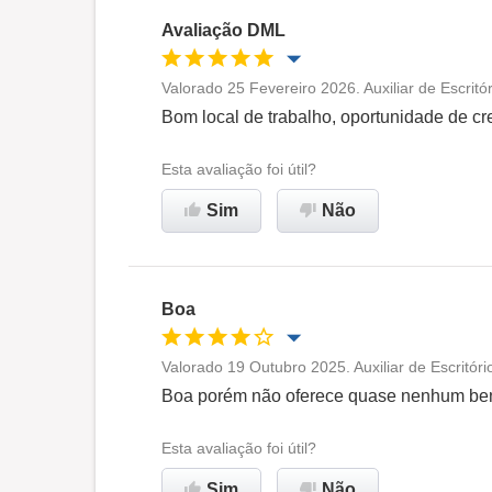
Avaliação DML
Valorado 25 Fevereiro 2026. Auxiliar de Escritó
Oportunidade de promoção
Bom local de trabalho, oportunidade de c
Ambiente de trabalho
Esta avaliação foi útil?
Sim
Não
Recomenda esta empresa
Boa
Valorado 19 Outubro 2025. Auxiliar de Escritór
Oportunidade de promoção
Boa porém não oferece quase nenhum bene
Ambiente de trabalho
Esta avaliação foi útil?
Sim
Não