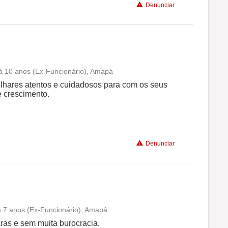
Denunciar
 há 10 anos (Ex-Funcionário), Amapá
Conciliação com a vida familiar
olhares atentos e cuidadosos para com os seus
e crescimento.
Benefícios
Recomenda a diretoria
Denunciar
há 7 anos (Ex-Funcionário), Amapá
Conciliação com a vida familiar
ras e sem muita burocracia.