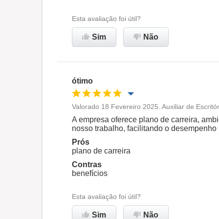
Ambiente de trabalho
Esta avaliação foi útil?
Sim
Não
Recomenda esta empresa
ótimo
Valorado 18 Fevereiro 2025. Auxiliar de Escrit
Oportunidade de promoção
A empresa oferece plano de carreira, amb
nosso trabalho, facilitando o desempenho
Ambiente de trabalho
Prós
plano de carreira
Contras
Recomenda esta empresa
benefícios
Esta avaliação foi útil?
Sim
Não