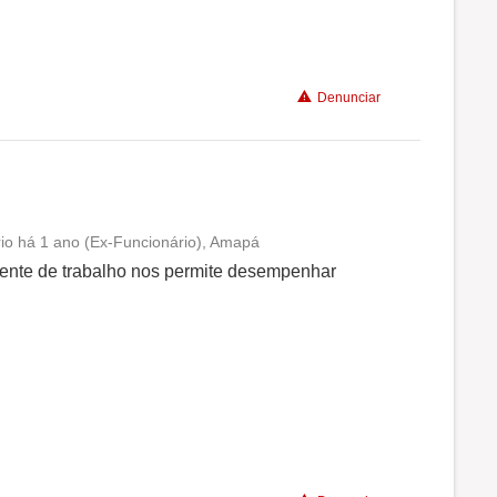
Benefícios
Denunciar
Recomenda a diretoria
ório há 1 ano (Ex-Funcionário), Amapá
Conciliação com a vida familiar
iente de trabalho nos permite desempenhar
Benefícios
Recomenda a diretoria