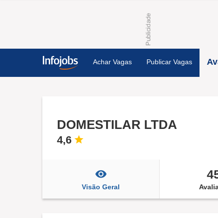
Av
Achar Vagas
Publicar Vagas
DOMESTILAR LTDA
4,6
4
Visão Geral
Avali