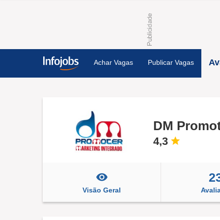
Av
Achar Vagas
Publicar Vagas
DM Promot
4,3
2
Visão Geral
Avali