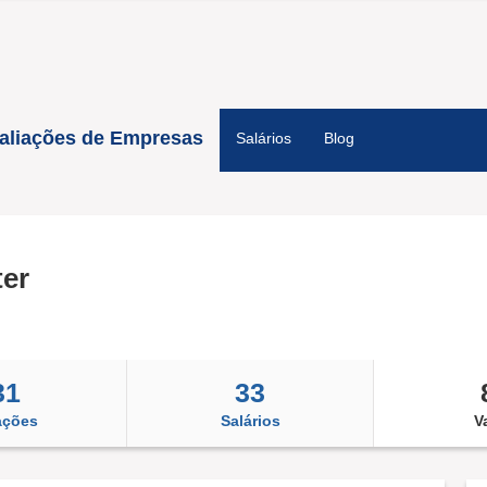
aliações de Empresas
Salários
Blog
er
31
33
ações
Salários
V