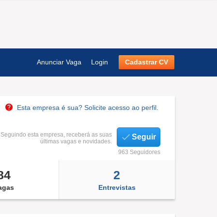
Anunciar Vaga
Login
Cadastrar CV
Esta empresa é sua? Solicite acesso ao perfil.
Seguindo esta empresa, receberá as suas
Seguir
últimas vagas e novidades.
963 Seguidores
84
2
agas
Entrevistas