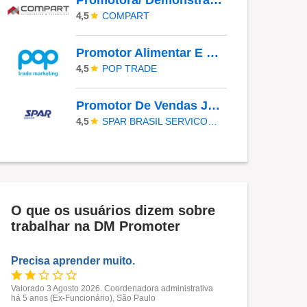
Promotora/ Demonstradora - Frios | Jacareí (SP)
COMPART
4,5
Promotor Alimentar E Farma JR - COBERTURA DE AFASTAMENTO _ GUARULHOS_SP
POP TRADE
4,5
Promotor De Vendas JR - TABOÃO DA SERRA - COBERTURA DE FERIAS
SPAR BRASIL SERVICOS LTDA.
4,5
O que os usuários dizem sobre
trabalhar na DM Promoter
Precisa aprender muito.
Valorado 3 Agosto 2026. Coordenadora administrativa
há 5 anos (Ex-Funcionário), São Paulo