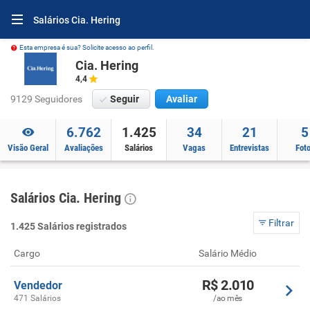
Salários Cia. Hering
Esta empresa é sua? Solicite acesso ao perfil.
Cia. Hering
4,4
9129 Seguidores
Seguir
Avaliar
6.762
1.425
34
21
5
Visão Geral
Avaliações
Salários
Vagas
Entrevistas
Fot
Salários Cia. Hering
Filtrar
1.425 Salários registrados
Cargo
Salário Médio
R$ 2.010
Vendedor
471 Salários
/ao mês