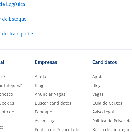
de Logística
r de Estoque
r de Transportes
nal
Empresas
Candidatos
os?
Ajuda
Ajuda
r Infojobs?
Blog
Blog
onosco
Anunciar Vagas
Vagas
 Cookies
Buscar candidatos
Guia de Cargos
ento de
Pandapé
Aviso Legal
Aviso Legal
Política de Privacid
co
Política de Privacidade
Busca de emprego