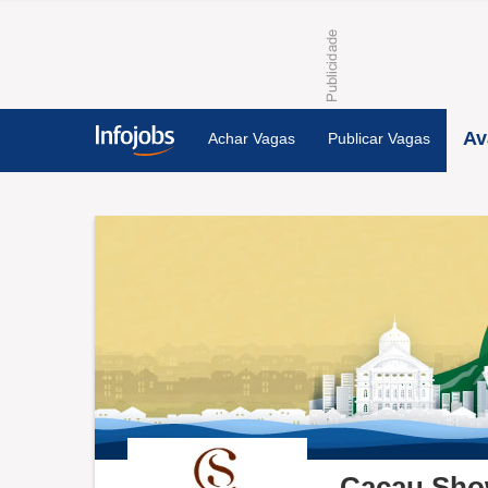
Av
Achar Vagas
Publicar Vagas
Cacau Sh