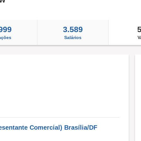
999
3.589
ações
Salários
V
sentante Comercial) Brasília/DF