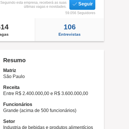
Seguindo esta empresa, receberá as suas
Seguir
últimas vagas e novidades.
59.056 Seguidores
514
106
agas
Entrevistas
Resumo
Matriz
São Paulo
Receita
Entre R$ 2.400.000,00 e R$ 3.600.000,00
Funcionários
Grande (acima de 500 funcionários)
Setor
Industria de bebidas e produtos alimentícios