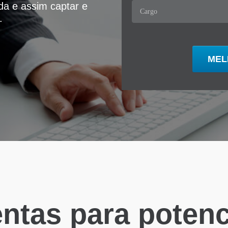
ida e assim captar e
.
ntas para potenci