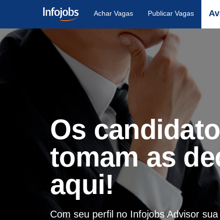
Av
Achar Vagas
Publicar Vagas
Os candidat
tomam as de
aqui!
Com seu perfil no Infojobs Advisor su