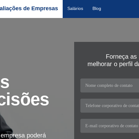
aliações de Empresas
Salários
Blog
Forneça as 
melhorar o perfil 
os
cisões
a empresa poderá