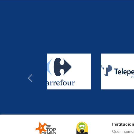
‹
Institucio
Quem somo