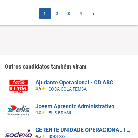
1
2
3
4
Outros candidatos também viram
Ajudante Operacional - CD ABC
4,6
COCA COLA FEMSA
Jovem Aprendiz Administrativo
4,2
ELIS BRASIL
GERENTE UNIDADE OPERACIONAL I - UAN
4,5
SODEXO