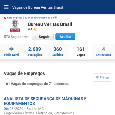
Vagas de Bureau Veritas Brasil
Esta empresa é sua? Solicite acesso ao perfil.
Bureau Veritas Brasil
4,4
570 Seguidores
Seguir
Avaliar
2.689
360
161
4
Visão Geral
Avaliações
Salários
Vagas
Entrevistas
Vagas de Empregos
Filtrar
161 Vagas de empregos de 71 anúncios
ANALISTA DE SEGURANÇA DE MÁQUINAS E
EQUIPAMENTOS
-
06/08/2026
Betim - MG
Engenharia Elétrica, Eletrônica, Eletrotécnica