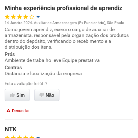
Minha experiência profissional de aprendiz
14 Janeiro 2024. Auxiliar de Armazenagem (Ex-Funcionário), São Paulo
Como jovem aprendiz, exerci o cargo de auxiliar de
Oportunidade de promoção
armazenista, responsável pela organização dos produtos
dentro do depósito, verificando o recebimento e a
Ambiente de trabalho
distribuição dos itens.
Prós
Ambiente de trabalho leve Equipe prestativa
Conciliação com a vida familiar
Contras
Distância e localização da empresa
Benefícios
Esta avaliação foi útil?
Recomenda esta empresa
Sim
Não
Denunciar
NTK