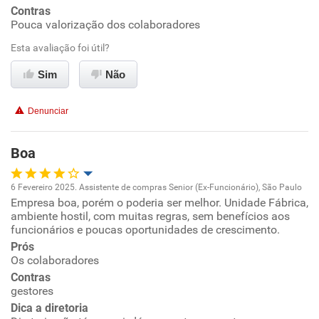
Contras
Pouca valorização dos colaboradores
Conciliação com a vida familiar
Esta avaliação foi útil?
Benefícios
Sim
Não
Não recomenda esta empresa
Denunciar
Não recomenda a diretoria
Boa
6 Fevereiro 2025. Assistente de compras Senior (Ex-Funcionário), São Paulo
Empresa boa, porém o poderia ser melhor. Unidade Fábrica,
Oportunidade de promoção
ambiente hostil, com muitas regras, sem benefícios aos
funcionários e poucas oportunidades de crescimento.
Ambiente de trabalho
Prós
Os colaboradores
Conciliação com a vida familiar
Contras
gestores
Dica a diretoria
Benefícios