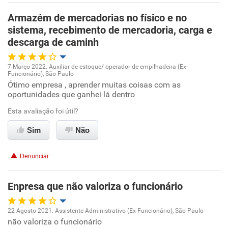
Recomenda esta empresa
Armazém de mercadorias no físico e no
Recomenda a diretoria
sistema, recebimento de mercadoria, carga e
descarga de caminh
7 Março 2022. Auxiliar de estoque/ operador de empilhadeira (Ex-
Funcionário), São Paulo
Oportunidade de promoção
Ótimo empresa , aprender muitas coisas com as
oportunidades que ganhei lá dentro
Ambiente de trabalho
Esta avaliação foi útil?
Conciliação com a vida familiar
Sim
Não
Benefícios
Denunciar
Recomenda esta empresa
Enpresa que não valoriza o funcionário
Recomenda a diretoria
22 Agosto 2021. Assistente Administrativo (Ex-Funcionário), São Paulo
não valoriza o funcionário
Oportunidade de promoção