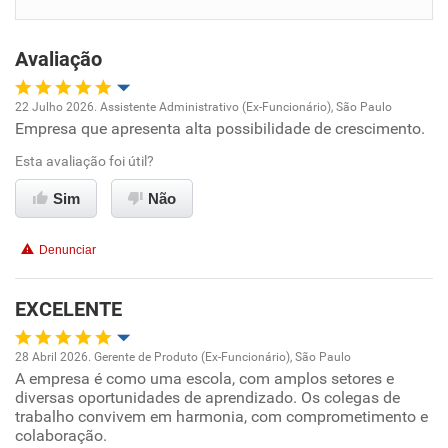
Benefícios
Avaliação
Recomenda esta empresa
Recomenda a diretoria
22 Julho 2026. Assistente Administrativo (Ex-Funcionário), São Paulo
Empresa que apresenta alta possibilidade de crescimento.
Oportunidade de promoção
Esta avaliação foi útil?
Ambiente de trabalho
Sim
Não
Conciliação com a vida familiar
Denunciar
Benefícios
EXCELENTE
Recomenda esta empresa
28 Abril 2026. Gerente de Produto (Ex-Funcionário), São Paulo
Recomenda a diretoria
A empresa é como uma escola, com amplos setores e
Oportunidade de promoção
diversas oportunidades de aprendizado. Os colegas de
trabalho convivem em harmonia, com comprometimento e
Ambiente de trabalho
colaboração.