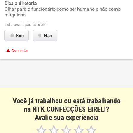
Dica a diretoria
Olhar para o funcionário como ser humano e não como
Ambiente de trabalho
máquinas
Esta avaliação foi útil?
Conciliação com a vida familiar
Sim
Não
Benefícios
Denunciar
Não recomenda esta empresa
Não recomenda a diretoria
Você já trabalhou ou está trabalhando
na NTK CONFECÇÕES EIRELI?
Avalie sua experiência