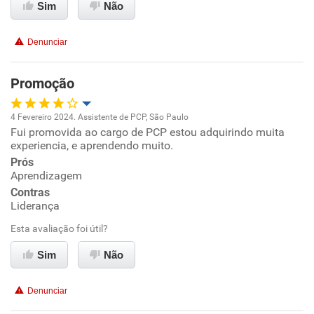
Sim
Não
Conciliação com a vida familiar
Denunciar
Benefícios
Promoção
Não recomenda esta empresa
Não recomenda a diretoria
4 Fevereiro 2024. Assistente de PCP, São Paulo
Fui promovida ao cargo de PCP estou adquirindo muita
Oportunidade de promoção
experiencia, e aprendendo muito.
Prós
Ambiente de trabalho
Aprendizagem
Contras
Conciliação com a vida familiar
Liderança
Esta avaliação foi útil?
Benefícios
Sim
Não
Não recomenda esta empresa
Denunciar