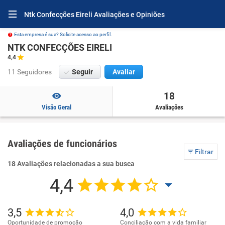
Ntk Confecções Eireli Avaliações e Opiniões
Esta empresa é sua? Solicite acesso ao perfil.
NTK CONFECÇÕES EIRELI
4,4
11 Seguidores
Seguir
Avaliar
18
Visão Geral
Avaliações
Avaliações de funcionários
Filtrar
18 Avaliações relacionadas a sua busca
4,4
3,5
4,0
Oportunidade de promoção
Conciliação com a vida familiar