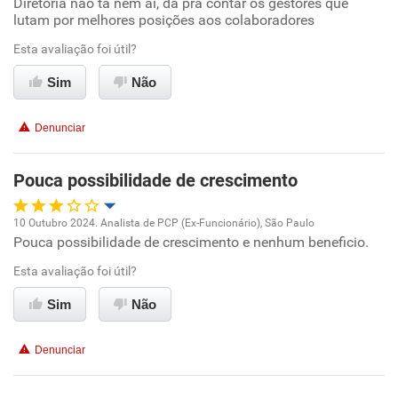
Diretoria não tá nem ai, dá pra contar os gestores que
lutam por melhores posições aos colaboradores
Não recomenda esta empresa
Esta avaliação foi útil?
Não recomenda a diretoria
Sim
Não
Denunciar
Pouca possibilidade de crescimento
10 Outubro 2024. Analista de PCP (Ex-Funcionário), São Paulo
Pouca possibilidade de crescimento e nenhum beneficio.
Oportunidade de promoção
Esta avaliação foi útil?
Ambiente de trabalho
Sim
Não
Conciliação com a vida familiar
Denunciar
Benefícios