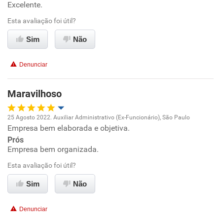
Excelente.
Benefícios
Esta avaliação foi útil?
Recomenda esta empresa
Sim
Não
Recomenda a diretoria
Denunciar
Maravilhoso
25 Agosto 2022. Auxiliar Administrativo (Ex-Funcionário), São Paulo
Empresa bem elaborada e objetiva.
Oportunidade de promoção
Prós
Empresa bem organizada.
Ambiente de trabalho
Esta avaliação foi útil?
Conciliação com a vida familiar
Sim
Não
Benefícios
Denunciar