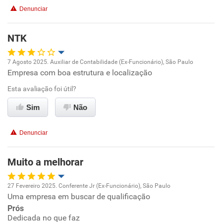
Benefícios
Denunciar
Recomenda esta empresa
NTK
7 Agosto 2025. Auxiliar de Contabilidade (Ex-Funcionário), São Paulo
Empresa com boa estrutura e localização
Oportunidade de promoção
Esta avaliação foi útil?
Ambiente de trabalho
Sim
Não
Conciliação com a vida familiar
Denunciar
Benefícios
Muito a melhorar
Recomenda esta empresa
27 Fevereiro 2025. Conferente Jr (Ex-Funcionário), São Paulo
Recomenda a diretoria
Uma empresa em buscar de qualificação
Oportunidade de promoção
Prós
Dedicada no que faz
Ambiente de trabalho