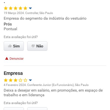
.
Não recomenda esta empresa
19 Março 2024. Controller, São Paulo
Empresa do segmento da indústria do vestuário
Oportunidade de promoção
Prós
Pontual
Ambiente de trabalho
Esta avaliação foi útil?
Conciliação com a vida familiar
Sim
Não
Benefícios
Denunciar
Recomenda esta empresa
Empresa
4 Fevereiro 2024. Conferente Junior (Ex-Funcionário), São Paulo
Deixa a desejar em salário, em promoções, em espaço de
Oportunidade de promoção
trabalho e em liderança
Ambiente de trabalho
Esta avaliação foi útil?