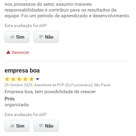
nos processos do setor, assumir maiores
Ambiente de trabalho
responsabilidades e contribuir para os resultados da
equipe. Foi um período de aprendizado e desenvolvimento.
Conciliação com a vida familiar
Esta avaliação foi útil?
Sim
Não
Benefícios
Denunciar
Recomenda esta empresa
Recomenda a diretoria
empresa boa
29 Outubro 2025. Assistente de PCP (Ex-Funcionário), São Paulo
Empresa boa, tem possibilidade de crescer
Oportunidade de promoção
Prós
organizada
Ambiente de trabalho
Esta avaliação foi útil?
Conciliação com a vida familiar
Sim
Não