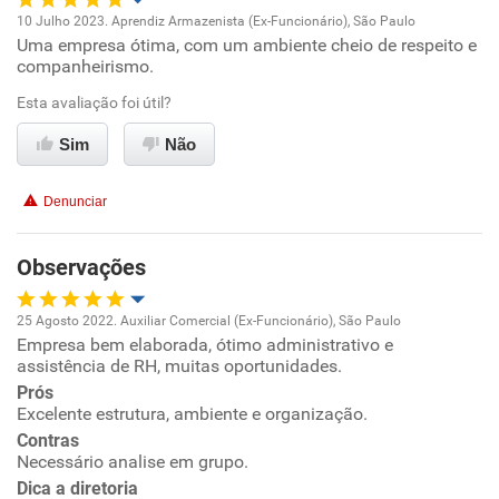
10 Julho 2023. Aprendiz Armazenista (Ex-Funcionário), São Paulo
Uma empresa ótima, com um ambiente cheio de respeito e
Oportunidade de promoção
companheirismo.
Ambiente de trabalho
Esta avaliação foi útil?
Sim
Não
Conciliação com a vida familiar
Denunciar
Benefícios
Observações
Recomenda esta empresa
Recomenda a diretoria
25 Agosto 2022. Auxiliar Comercial (Ex-Funcionário), São Paulo
Empresa bem elaborada, ótimo administrativo e
Oportunidade de promoção
assistência de RH, muitas oportunidades.
Prós
Ambiente de trabalho
Excelente estrutura, ambiente e organização.
Contras
Conciliação com a vida familiar
Necessário analise em grupo.
Dica a diretoria