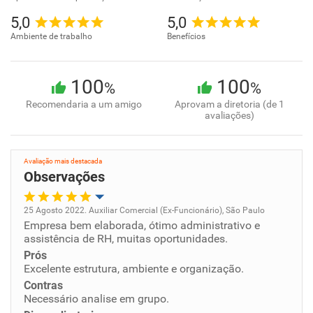
5,0
5,0
Ambiente de trabalho
Benefícios
100
100
%
%
Recomendaria a um amigo
Aprovam a diretoria (de 1
avaliações)
Avaliação mais destacada
Observações
25 Agosto 2022. Auxiliar Comercial (Ex-Funcionário), São Paulo
Empresa bem elaborada, ótimo administrativo e
Oportunidade de promoção
assistência de RH, muitas oportunidades.
Prós
Ambiente de trabalho
Excelente estrutura, ambiente e organização.
Contras
Conciliação com a vida familiar
Necessário analise em grupo.