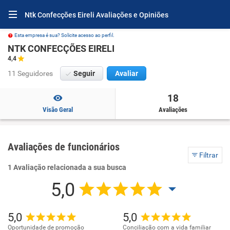
Ntk Confecções Eireli Avaliações e Opiniões
Esta empresa é sua? Solicite acesso ao perfil.
NTK CONFECÇÕES EIRELI
4,4
11 Seguidores
Seguir
Avaliar
18
Visão Geral
Avaliações
Avaliações de funcionários
Filtrar
1 Avaliação relacionada a sua busca
5,0
5,0
5,0
Oportunidade de promoção
Conciliação com a vida familiar