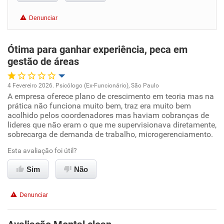
Denunciar
Benefícios
Ótima para ganhar experiência, peca em
Recomenda esta empresa
gestão de áreas
Recomenda a diretoria
4 Fevereiro 2026. Psicólogo (Ex-Funcionário), São Paulo
A empresa oferece plano de crescimento em teoria mas na
Oportunidade de promoção
prática não funciona muito bem, traz era muito bem
acolhido pelos coordenadores mas haviam cobranças de
Ambiente de trabalho
lideres que não eram o que me supervisionava diretamente,
sobrecarga de demanda de trabalho, microgerenciamento.
Conciliação com a vida familiar
Esta avaliação foi útil?
Sim
Não
Benefícios
Denunciar
Não recomenda esta empresa
Não recomenda a diretoria