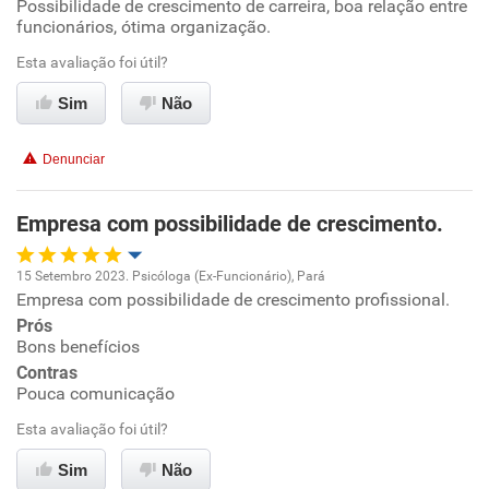
Possibilidade de crescimento de carreira, boa relação entre
Oportunidade de promoção
funcionários, ótima organização.
Ambiente de trabalho
Esta avaliação foi útil?
Sim
Não
Conciliação com a vida familiar
Denunciar
Benefícios
Empresa com possibilidade de crescimento.
Recomenda esta empresa
15 Setembro 2023. Psicóloga (Ex-Funcionário), Pará
Empresa com possibilidade de crescimento profissional.
Oportunidade de promoção
Prós
Bons benefícios
Ambiente de trabalho
Contras
Pouca comunicação
Conciliação com a vida familiar
Esta avaliação foi útil?
Benefícios
Sim
Não