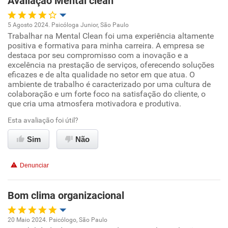
Avaliação Mental clean
5 Agosto 2024. Psicóloga Junior, São Paulo
Trabalhar na Mental Clean foi uma experiência altamente
Oportunidade de promoção
positiva e formativa para minha carreira. A empresa se
destaca por seu compromisso com a inovação e a
Ambiente de trabalho
excelência na prestação de serviços, oferecendo soluções
eficazes e de alta qualidade no setor em que atua. O
ambiente de trabalho é caracterizado por uma cultura de
Conciliação com a vida familiar
colaboração e um forte foco na satisfação do cliente, o
que cria uma atmosfera motivadora e produtiva.
Benefícios
Esta avaliação foi útil?
Sim
Recomenda esta empresa
Não
Denunciar
Bom clima organizacional
20 Maio 2024. Psicólogo, São Paulo