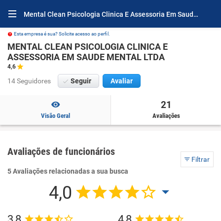
Mental Clean Psicologia Clinica E Assessoria Em Saude Mental Ltda Avaliações e Opiniões
Esta empresa é sua? Solicite acesso ao perfil.
MENTAL CLEAN PSICOLOGIA CLINICA E
ASSESSORIA EM SAUDE MENTAL LTDA
4,6
14 Seguidores
Seguir
Avaliar
21
Visão Geral
Avaliações
Avaliações de funcionários
Filtrar
5 Avaliações relacionadas a sua busca
4,0
3,8
4,8