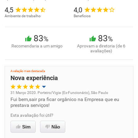
4,5
4,0
Ambiente de trabalho
Benefícios
83
83
%
%
Recomendaria a um amigo
Aprovam a diretoria (de 6
avaliações)
Avaliação mais destacada
Nova experiência
31 Março 2020. Porteiro/Vigia (Ex-Funcionário), São Paulo
Fui bem,sair pra ficar orgânico na Empresa que eu
Oportunidade de promoção
prestava serviços!
Ambiente de trabalho
Esta avaliação foi útil?
Sim
Não
Conciliação com a vida familiar