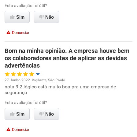
Esta avaliação foi útil?
Ambiente de trabalho
Sim
Não
Conciliação com a vida familiar
Denunciar
Benefícios
Bom na minha opinião. A empresa houve bem
os colaboradores antes de aplicar as devidas
Recomenda esta empresa
advertências
Recomenda a diretoria
27 Junho 2022. Vigilante, São Paulo
nota 9.2 lógico está muito boa pra uma empresa de
Oportunidade de promoção
segurança
Ambiente de trabalho
Esta avaliação foi útil?
Sim
Não
Conciliação com a vida familiar
Denunciar
Benefícios