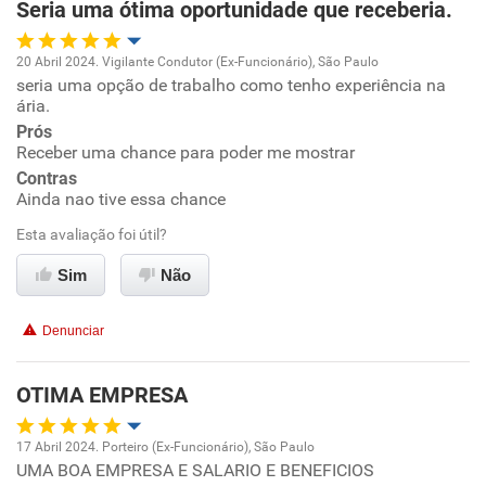
Seria uma ótima oportunidade que receberia.
20 Abril 2024. Vigilante Condutor (Ex-Funcionário), São Paulo
seria uma opção de trabalho como tenho experiência na
Oportunidade de promoção
ária.
Prós
Ambiente de trabalho
Receber uma chance para poder me mostrar
Contras
Conciliação com a vida familiar
Ainda nao tive essa chance
Esta avaliação foi útil?
Benefícios
Sim
Não
Recomenda esta empresa
Denunciar
Recomenda a diretoria
OTIMA EMPRESA
17 Abril 2024. Porteiro (Ex-Funcionário), São Paulo
UMA BOA EMPRESA E SALARIO E BENEFICIOS
Oportunidade de promoção