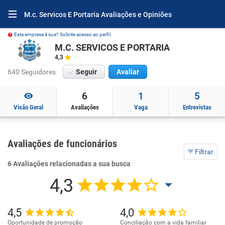
M.c. Servicos E Portaria Avaliações e Opiniões
Esta empresa é sua? Solicite acesso ao perfil.
M.C. SERVICOS E PORTARIA
4,3
640 Seguidores
Seguir
Avaliar
6
1
5
Visão Geral
Avaliações
Vaga
Entrevistas
Avaliações de funcionários
Filtrar
6 Avaliações relacionadas a sua busca
4,3
4,5
4,0
Oportunidade de promoção
Conciliação com a vida familiar