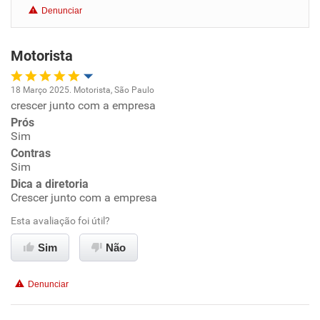
Denunciar
Benefícios
Motorista
Recomenda esta empresa
Recomenda a diretoria
18 Março 2025. Motorista, São Paulo
crescer junto com a empresa
Oportunidade de promoção
Prós
Sim
Ambiente de trabalho
Contras
Sim
Conciliação com a vida familiar
Dica a diretoria
Crescer junto com a empresa
Benefícios
Esta avaliação foi útil?
Sim
Não
Recomenda esta empresa
Recomenda a diretoria
Denunciar