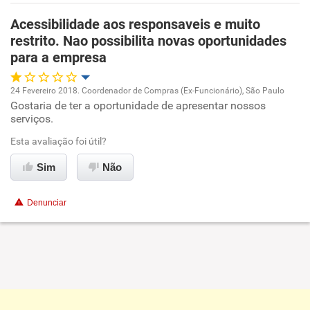
Acessibilidade aos responsaveis e muito
Recomenda esta empresa
restrito. Nao possibilita novas oportunidades
Recomenda a diretoria
para a empresa
24 Fevereiro 2018. Coordenador de Compras (Ex-Funcionário), São Paulo
Gostaria de ter a oportunidade de apresentar nossos
Oportunidade de promoção
serviços.
Ambiente de trabalho
Esta avaliação foi útil?
Sim
Não
Conciliação com a vida familiar
Denunciar
Benefícios
Não recomenda esta empresa
Não recomenda a diretoria