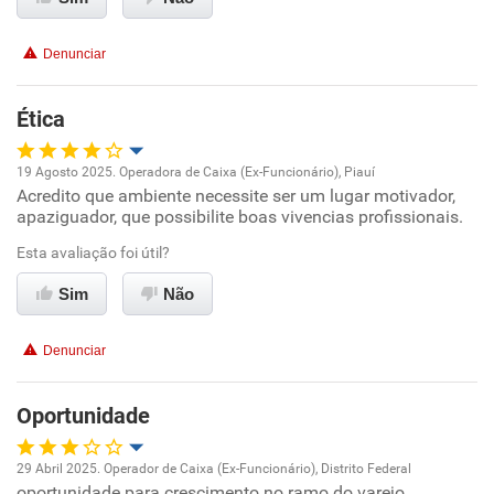
Denunciar
Ética
19 Agosto 2025. Operadora de Caixa (Ex-Funcionário), Piauí
Acredito que ambiente necessite ser um lugar motivador,
Oportunidade de promoção
apaziguador, que possibilite boas vivencias profissionais.
Ambiente de trabalho
Esta avaliação foi útil?
Sim
Não
Conciliação com a vida familiar
Denunciar
Benefícios
Oportunidade
Não recomenda esta empresa
Não recomenda a diretoria
29 Abril 2025. Operador de Caixa (Ex-Funcionário), Distrito Federal
oportunidade para crescimento no ramo do varejo
Oportunidade de promoção