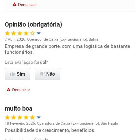
Denunciar
Benefícios
Opinião (obrigatória)
Não recomenda esta empresa
7 Abril 2026. Operador de Caixa (Ex-Funcionário), Bahia
Empresa de grande porte, com uma logistica de bastante
Oportunidade de promoção
funcionários.
Ambiente de trabalho
Esta avaliação foi útil?
Sim
Não
Conciliação com a vida familiar
Denunciar
Benefícios
muito boa
Não recomenda esta empresa
Não recomenda a diretoria
18 Fevereiro 2026. Operadora de Caixa (Ex-Funcionário), São Paulo
Possibilidade de crescimento, benefícios
Oportunidade de promoção