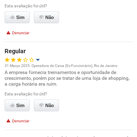
Recomenda esta empresa
Esta avaliação foi útil?
Recomenda a diretoria
Sim
Não
Denunciar
Regular
31 Março 2025. Operadora de Caixa (Ex-Funcionário), Rio de Janeiro
A empresa fornecia treinamentos e oportunidade de
Oportunidade de promoção
crescimento, porém por se tratar de uma loja de shopping,
a carga horária era ruim.
Ambiente de trabalho
Esta avaliação foi útil?
Conciliação com a vida familiar
Sim
Não
Benefícios
Denunciar
Não recomenda esta empresa