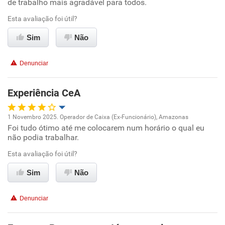
de trabalho mais agradável para todos.
Ambiente de trabalho
Esta avaliação foi útil?
Conciliação com a vida familiar
Sim
Não
Benefícios
Denunciar
Recomenda esta empresa
Experiência CeA
Recomenda a diretoria
1 Novembro 2025. Operador de Caixa (Ex-Funcionário), Amazonas
Foi tudo ótimo até me colocarem num horário o qual eu
Oportunidade de promoção
não podia trabalhar.
Ambiente de trabalho
Esta avaliação foi útil?
Sim
Não
Conciliação com a vida familiar
Denunciar
Benefícios