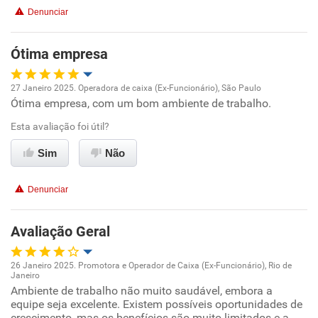
Denunciar
Ótima empresa
27 Janeiro 2025. Operadora de caixa (Ex-Funcionário), São Paulo
Ótima empresa, com um bom ambiente de trabalho.
Oportunidade de promoção
Esta avaliação foi útil?
Ambiente de trabalho
Sim
Não
Conciliação com a vida familiar
Denunciar
Benefícios
Avaliação Geral
Recomenda esta empresa
26 Janeiro 2025. Promotora e Operador de Caixa (Ex-Funcionário), Rio de
Recomenda a diretoria
Janeiro
Oportunidade de promoção
Ambiente de trabalho não muito saudável, embora a
equipe seja excelente. Existem possíveis oportunidades de
crescimento, mas os benefícios são muito limitados e a
Ambiente de trabalho