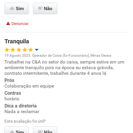
Ambiente de trabalho
Sim
Não
Conciliação com a vida familiar
Denunciar
Benefícios
Tranquila
Recomenda esta empresa
19 Agosto 2025. Operador de Caixa (Ex-Funcionário), Minas Gerais
Recomenda a diretoria
Trabalhei na C&A no setor do caixa, sempre estive em um
Oportunidade de promoção
ambiente tranquilo pois na época eu estava grávida,
contrato intermitente, trabalhei durante 4 anos lá
Ambiente de trabalho
Prós
Colaboração em equipe
Conciliação com a vida familiar
Contras
horário
Dica a diretoria
Benefícios
Nada a reclamar
Esta avaliação foi útil?
Recomenda esta empresa
Recomenda a diretoria
Sim
Não