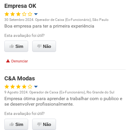
Empresa OK
Recomenda esta empresa
30 Setembro 2024. Operador de Caixa (Ex-Funcionário), São Paulo
Recomenda a diretoria
Boa empresa para ter a primeira experiência
Oportunidade de promoção
Esta avaliação foi útil?
Ambiente de trabalho
Sim
Não
Conciliação com a vida familiar
Denunciar
Benefícios
C&A Modas
Recomenda esta empresa
9 Agosto 2024. Operador de Caixa (Ex-Funcionário), Rio Grande do Sul
Recomenda a diretoria
Empresa ótima para aprender a trabalhar com o publico e
Oportunidade de promoção
se desenvolver profissionalmente.
Ambiente de trabalho
Esta avaliação foi útil?
Sim
Não
Conciliação com a vida familiar