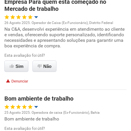
Empresa Para quem está começado no
Recomenda esta empresa
Mercado de trabalho
Não recomenda a diretoria
26 Agosto 2025. Operador de Caixa (Ex-Funcionário), Distrito Federal
Na C&A, desenvolvi experiência em atendimento ao cliente
Oportunidade de promoção
e vendas, oferecendo suporte personalizado, identificando
necessidades e apresentando soluções para garantir uma
Ambiente de trabalho
boa experiência de compra.
Esta avaliação foi útil?
Conciliação com a vida familiar
Sim
Não
Benefícios
Denunciar
Não recomenda esta empresa
Não recomenda a diretoria
Bom ambiente de trabalho
25 Agosto 2025. Operadora de caixa (Ex-Funcionário), Bahia
Bom ambiente de trabalho
Oportunidade de promoção
Esta avaliação foi útil?