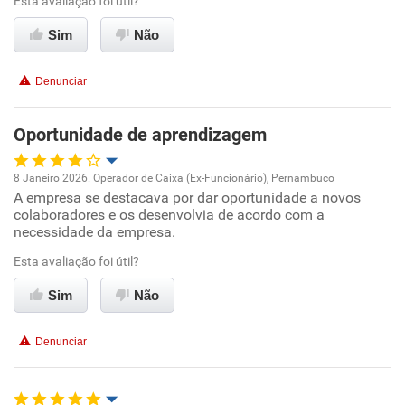
Esta avaliação foi útil?
Ambiente de trabalho
Sim
Não
Conciliação com a vida familiar
Denunciar
Benefícios
Oportunidade de aprendizagem
Recomenda esta empresa
8 Janeiro 2026. Operador de Caixa (Ex-Funcionário), Pernambuco
Recomenda a diretoria
A empresa se destacava por dar oportunidade a novos
Oportunidade de promoção
colaboradores e os desenvolvia de acordo com a
necessidade da empresa.
Ambiente de trabalho
Esta avaliação foi útil?
Conciliação com a vida familiar
Sim
Não
Benefícios
Denunciar
Recomenda esta empresa