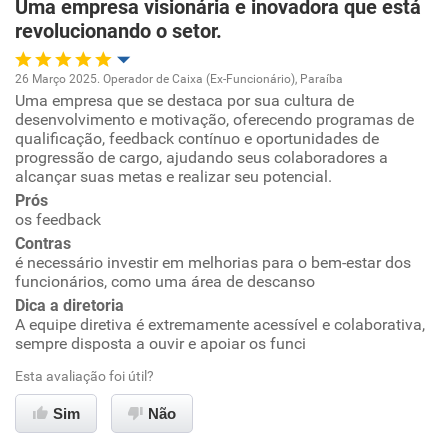
Uma empresa visionária e inovadora que está
revolucionando o setor.
26 Março 2025. Operador de Caixa (Ex-Funcionário), Paraíba
Uma empresa que se destaca por sua cultura de
Oportunidade de promoção
desenvolvimento e motivação, oferecendo programas de
qualificação, feedback contínuo e oportunidades de
Ambiente de trabalho
progressão de cargo, ajudando seus colaboradores a
alcançar suas metas e realizar seu potencial.
Prós
Conciliação com a vida familiar
os feedback
Contras
Benefícios
é necessário investir em melhorias para o bem-estar dos
funcionários, como uma área de descanso
Recomenda esta empresa
Dica a diretoria
A equipe diretiva é extremamente acessível e colaborativa,
Recomenda a diretoria
sempre disposta a ouvir e apoiar os funci
Esta avaliação foi útil?
Sim
Não