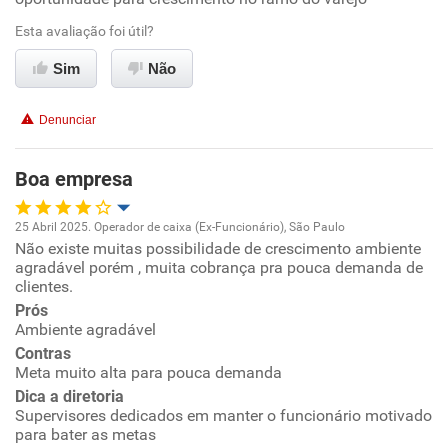
Esta avaliação foi útil?
Ambiente de trabalho
Sim
Não
Conciliação com a vida familiar
Denunciar
Benefícios
Boa empresa
Não recomenda esta empresa
25 Abril 2025. Operador de caixa (Ex-Funcionário), São Paulo
Não existe muitas possibilidade de crescimento ambiente
Oportunidade de promoção
agradável porém , muita cobrança pra pouca demanda de
clientes.
Ambiente de trabalho
Prós
Ambiente agradável
Conciliação com a vida familiar
Contras
Meta muito alta para pouca demanda
Dica a diretoria
Benefícios
Supervisores dedicados em manter o funcionário motivado
para bater as metas