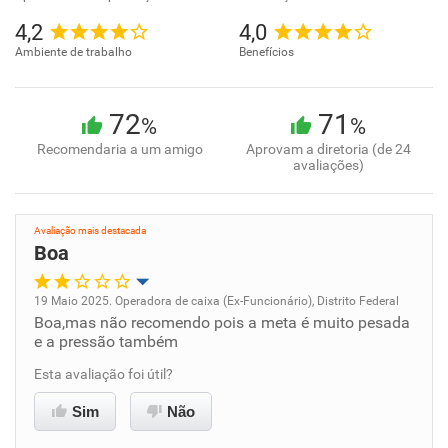
4,2
4,0
Ambiente de trabalho
Benefícios
72
71
%
%
Recomendaria a um amigo
Aprovam a diretoria (de 24
avaliações)
Avaliação mais destacada
Boa
19 Maio 2025. Operadora de caixa (Ex-Funcionário), Distrito Federal
Boa,mas não recomendo pois a meta é muito pesada
Oportunidade de promoção
e a pressão também
Ambiente de trabalho
Esta avaliação foi útil?
Sim
Não
Conciliação com a vida familiar