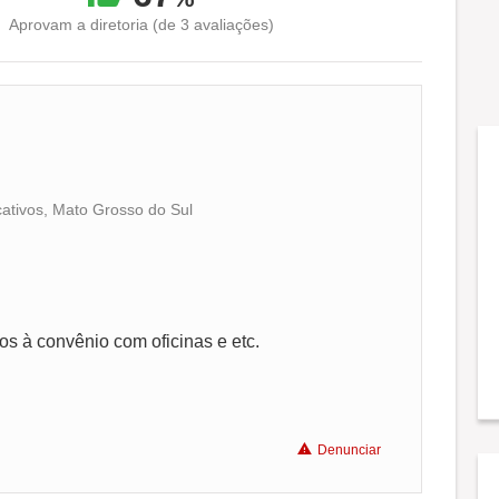
Aprovam a diretoria (de 3 avaliações)
ativos, Mato Grosso do Sul
Conciliação com a vida familiar
Benefícios
s à convênio com oficinas e etc.
Recomenda a diretoria
Denunciar