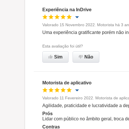
Experiência na InDrive
Valorado 15 Novembro 2022. Motorista há 3 an
Oportunidade de promoção
Uma experiência gratificante porém não in
Ambiente de trabalho
Esta avaliação foi útil?
Sim
Não
Não recomenda esta
empresa
Motorista de aplicativo
Valorado 11 Fevereiro 2022. Motorista de apli
Oportunidade de promoção
Agilidade, praticidade e lucratividade a
Prós
Ambiente de trabalho
Lidar com público no âmbito geral, troca d
Contras