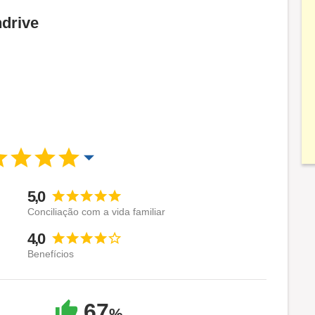
ndrive
5,0
Conciliação com a vida familiar
4,0
Benefícios
67
%