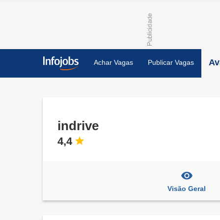
Av
Achar Vagas
Publicar Vagas
indrive
4,4
Visão Geral