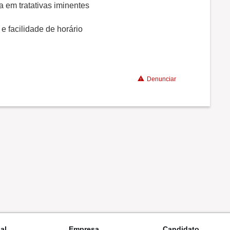
a em tratativas iminentes
Recomenda a diretoria
e facilidade de horário
Denunciar
nal
Empresa
Candidato