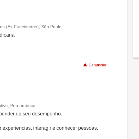
os (Ex-Funcionário), São Paulo
Conciliação com a vida familiar
dicaria
Benefícios
Denunciar
Não recomenda a diretoria
cativo, Pernambuco
Conciliação com a vida familiar
 depender do seu desempenho.
Benefícios
e experiências, interagir e conhecer pessoas.