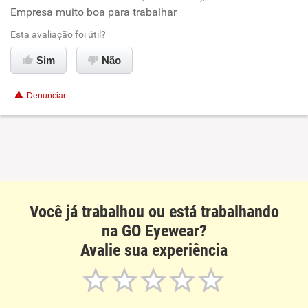
Empresa muito boa para trabalhar
Oportunidade de promoção
Esta avaliação foi útil?
Ambiente de trabalho
Sim
Não
Conciliação com a vida familiar
Denunciar
Benefícios
Recomenda esta empresa
Recomenda a diretoria
Você já trabalhou ou está trabalhando
na GO Eyewear?
Avalie sua experiência