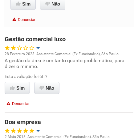
Sim
Não
Conciliação com a vida familiar
Denunciar
Benefícios
Gestão comercial luxo
Recomenda esta empresa
Recomenda a diretoria
28 Fevereiro 2023. Assistente Comercial (Ex-Funcionário), São Paulo
A gestão da área é um tanto quanto problemática, para
Oportunidade de promoção
dizer o mínimo.
Ambiente de trabalho
Esta avaliação foi útil?
Sim
Não
Conciliação com a vida familiar
Denunciar
Benefícios
Boa empresa
Não recomenda esta empresa
Não recomenda a diretoria
2 Maio 2018. Assistente Comercial (Ex-Funcionário), São Paulo