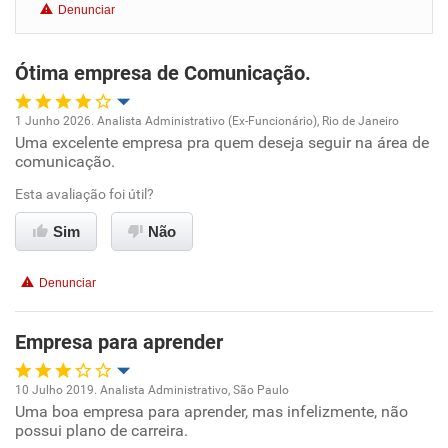
Denunciar
Benefícios
Ótima empresa de Comunicação.
Recomenda esta empresa
Recomenda a diretoria
1 Junho 2026. Analista Administrativo (Ex-Funcionário), Rio de Janeiro
Uma excelente empresa pra quem deseja seguir na área de
Oportunidade de promoção
comunicação.
Ambiente de trabalho
Esta avaliação foi útil?
Sim
Não
Conciliação com a vida familiar
Denunciar
Benefícios
Empresa para aprender
Recomenda esta empresa
10 Julho 2019. Analista Administrativo, São Paulo
Uma boa empresa para aprender, mas infelizmente, não
Oportunidade de promoção
possui plano de carreira.