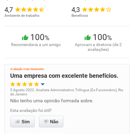
4,7
4,3
Ambiente de trabalho
Benefícios
100
100
%
%
Recomendaria a um amigo
Aprovam a diretoria (de 2
avaliações)
Avaliação mais destacada
Uma empresa com excelente benefícios.
5 Agosto 2022. Analista Administrativo Trilíngue (Ex-Funcionário), Rio
de Janeiro
Oportunidade de promoção
Não tenho uma opinião formada sobre.
Esta avaliação foi útil?
Ambiente de trabalho
Sim
Não
Conciliação com a vida familiar