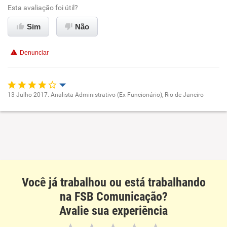
Ambiente de trabalho
Esta avaliação foi útil?
Sim
Não
Conciliação com a vida familiar
Denunciar
Benefícios
Recomenda esta empresa
13 Julho 2017. Analista Administrativo (Ex-Funcionário), Rio de Janeiro
Recomenda a diretoria
Oportunidade de promoção
Ambiente de trabalho
Conciliação com a vida familiar
Você já trabalhou ou está trabalhando
Benefícios
na FSB Comunicação?
Avalie sua experiência
Recomenda esta empresa