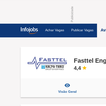
Av
Achar Vagas
Publicar Vagas
Fasttel En
4,4
Visão Geral