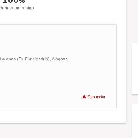
%
aria a um amigo
 4 anos (Ex-Funcionário), Alagoas
Conciliação com a vida familiar
Benefícios
Denunciar