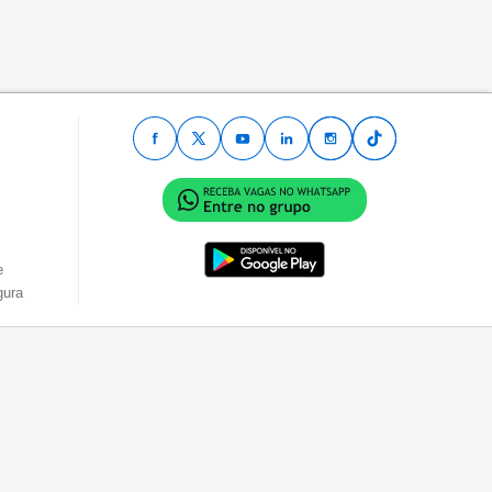
e
gura