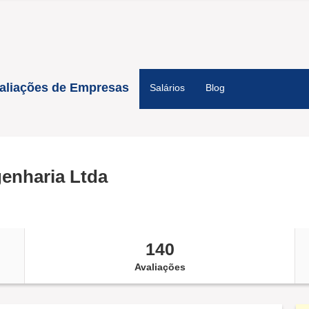
aliações de Empresas
Salários
Blog
genharia Ltda
140
Avaliações