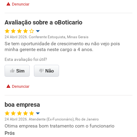
Denunciar
Benefícios
Avaliação sobre a oBoticario
Recomenda esta empresa
24 Abril 2026. Conferente Estoquista, Minas Gerais
Recomenda a diretoria
Se tem oportunidade de crescimento eu não vejo pois
Oportunidade de promoção
minha gerente esta neste cargo a 4 anos.
Ambiente de trabalho
Esta avaliação foi útil?
Sim
Não
Conciliação com a vida familiar
Denunciar
Benefícios
boa empresa
Recomenda esta empresa
Recomenda a diretoria
24 Abril 2026. Atendente (Ex-Funcionário), Rio de Janeiro
Otima empresa bom tratamento com o funcionario
Oportunidade de promoção
Prós