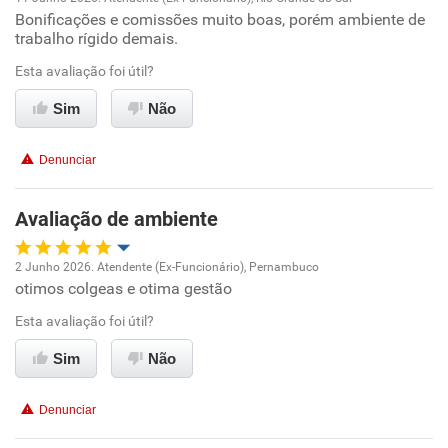
Bonificações e comissões muito boas, porém ambiente de
Oportunidade de promoção
trabalho rígido demais.
Ambiente de trabalho
Esta avaliação foi útil?
Sim
Não
Conciliação com a vida familiar
Denunciar
Benefícios
Avaliação de ambiente
Não recomenda esta empresa
Não recomenda a diretoria
2 Junho 2026. Atendente (Ex-Funcionário), Pernambuco
otimos colgeas e otima gestão
Oportunidade de promoção
Esta avaliação foi útil?
Ambiente de trabalho
Sim
Não
Conciliação com a vida familiar
Denunciar
Benefícios