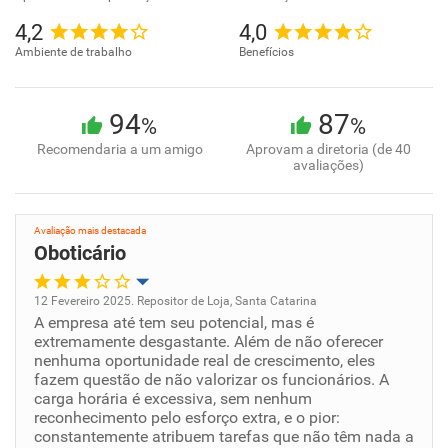
4,2
4,0
Ambiente de trabalho
Benefícios
94
87
%
%
Recomendaria a um amigo
Aprovam a diretoria (de 40
avaliações)
Avaliação mais destacada
Oboticário
12 Fevereiro 2025. Repositor de Loja, Santa Catarina
A empresa até tem seu potencial, mas é
Oportunidade de promoção
extremamente desgastante. Além de não oferecer
nenhuma oportunidade real de crescimento, eles
Ambiente de trabalho
fazem questão de não valorizar os funcionários. A
carga horária é excessiva, sem nenhum
reconhecimento pelo esforço extra, e o pior:
Conciliação com a vida familiar
constantemente atribuem tarefas que não têm nada a