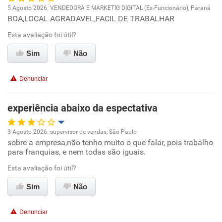
5 Agosto 2026. VENDEDORA E MARKETIG DIGITAL (Ex-Funcionário), Paraná
BOA,LOCAL AGRADAVEL,FACIL DE TRABALHAR
Oportunidade de promoção
Esta avaliação foi útil?
Ambiente de trabalho
Sim
Não
Conciliação com a vida familiar
Denunciar
Benefícios
experiência abaixo da espectativa
Recomenda esta empresa
3 Agosto 2026. supervisor de vendas, São Paulo
Não recomenda a diretoria
sobre a empresa,não tenho muito o que falar, pois trabalho
Oportunidade de promoção
para franquias, e nem todas são iguais.
Ambiente de trabalho
Esta avaliação foi útil?
Sim
Não
Conciliação com a vida familiar
Denunciar
Benefícios