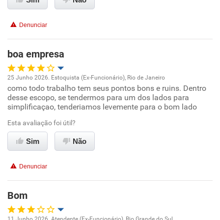
Conciliação com a vida familiar
Denunciar
Benefícios
boa empresa
Recomenda esta empresa
25 Junho 2026. Estoquista (Ex-Funcionário), Rio de Janeiro
como todo trabalho tem seus pontos bons e ruins. Dentro
Oportunidade de promoção
desse escopo, se tendermos para um dos lados para
simplificaçao, tenderiamos levemente para o bom lado
Ambiente de trabalho
Esta avaliação foi útil?
Conciliação com a vida familiar
Sim
Não
Benefícios
Denunciar
Recomenda esta empresa
Bom
11 Junho 2026. Atendente (Ex-Funcionário), Rio Grande do Sul