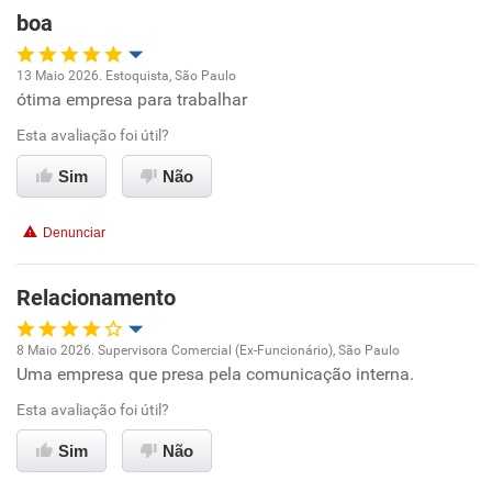
boa
Recomenda esta empresa
13 Maio 2026. Estoquista, São Paulo
Recomenda a diretoria
ótima empresa para trabalhar
Oportunidade de promoção
Esta avaliação foi útil?
Ambiente de trabalho
Sim
Não
Conciliação com a vida familiar
Denunciar
Benefícios
Relacionamento
Recomenda esta empresa
8 Maio 2026. Supervisora Comercial (Ex-Funcionário), São Paulo
Uma empresa que presa pela comunicação interna.
Oportunidade de promoção
Esta avaliação foi útil?
Ambiente de trabalho
Sim
Não
Conciliação com a vida familiar