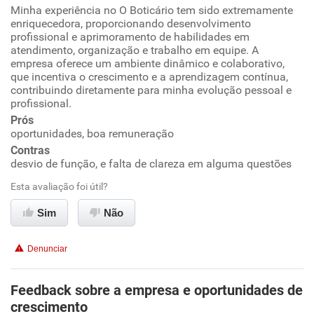
Minha experiência no O Boticário tem sido extremamente
Oportunidade de promoção
enriquecedora, proporcionando desenvolvimento
profissional e aprimoramento de habilidades em
Ambiente de trabalho
atendimento, organização e trabalho em equipe. A
empresa oferece um ambiente dinâmico e colaborativo,
que incentiva o crescimento e a aprendizagem contínua,
Conciliação com a vida familiar
contribuindo diretamente para minha evolução pessoal e
profissional.
Benefícios
Prós
oportunidades, boa remuneração
Contras
Recomenda esta empresa
desvio de função, e falta de clareza em alguma questões
Esta avaliação foi útil?
Sim
Não
Denunciar
Feedback sobre a empresa e oportunidades de
crescimento