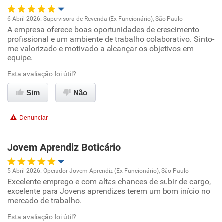
6 Abril 2026. Supervisora de Revenda (Ex-Funcionário), São Paulo
A empresa oferece boas oportunidades de crescimento
Oportunidade de promoção
profissional e um ambiente de trabalho colaborativo. Sinto-
me valorizado e motivado a alcançar os objetivos em
Ambiente de trabalho
equipe.
Esta avaliação foi útil?
Conciliação com a vida familiar
Sim
Não
Benefícios
Denunciar
Recomenda esta empresa
Recomenda a diretoria
Jovem Aprendiz Boticário
5 Abril 2026. Operador Jovem Aprendiz (Ex-Funcionário), São Paulo
Excelente emprego e com altas chances de subir de cargo,
Oportunidade de promoção
excelente para Jovens aprendizes terem um bom início no
mercado de trabalho.
Ambiente de trabalho
Esta avaliação foi útil?