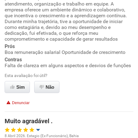
Ambiente de trabalho
atendimento, organização e trabalho em equipe. A
empresa oferece um ambiente dinâmico e colaborativo,
que incentiva o crescimento e a aprendizagem contínua.
Conciliação com a vida familiar
Durante minha trajetória, tive a oportunidade de iniciar
como estagiária e, devido ao meu desempenho e
dedicação, fui efetivada, o que reforça meu
Benefícios
comprometimento e capacidade de gerar resultados
Prós
Recomenda esta empresa
Boa remuneração salarial Oportunidade de crescimento
Contras
Falta de clareza em alguns aspectos e desvios de funções
Esta avaliação foi útil?
Sim
Não
Denunciar
Muito agradável .
8 Abril 2026. Estagio (Ex-Funcionário), Bahia