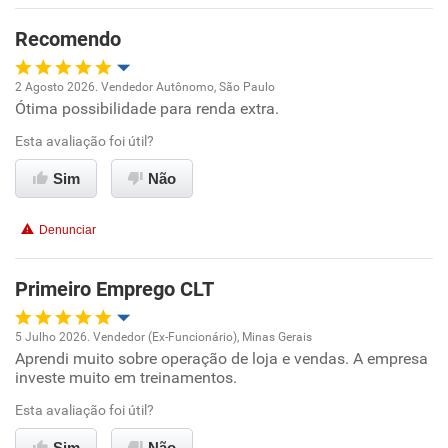
Recomendo
Não recomenda esta empresa
Não recomenda a diretoria
2 Agosto 2026. Vendedor Autônomo, São Paulo
Ótima possibilidade para renda extra.
Oportunidade de promoção
Esta avaliação foi útil?
Ambiente de trabalho
Sim
Não
Conciliação com a vida familiar
Denunciar
Benefícios
Primeiro Emprego CLT
Recomenda esta empresa
5 Julho 2026. Vendedor (Ex-Funcionário), Minas Gerais
Recomenda a diretoria
Aprendi muito sobre operação de loja e vendas. A empresa
Oportunidade de promoção
investe muito em treinamentos.
Ambiente de trabalho
Esta avaliação foi útil?
Sim
Não