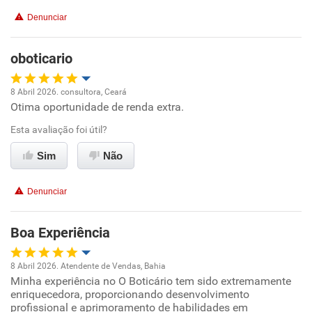
Conciliação com a vida familiar
Denunciar
Benefícios
oboticario
Recomenda esta empresa
8 Abril 2026. consultora, Ceará
Recomenda a diretoria
Otima oportunidade de renda extra.
Oportunidade de promoção
Esta avaliação foi útil?
Ambiente de trabalho
Sim
Não
Conciliação com a vida familiar
Denunciar
Benefícios
Boa Experiência
Recomenda esta empresa
8 Abril 2026. Atendente de Vendas, Bahia
Recomenda a diretoria
Minha experiência no O Boticário tem sido extremamente
Oportunidade de promoção
enriquecedora, proporcionando desenvolvimento
profissional e aprimoramento de habilidades em