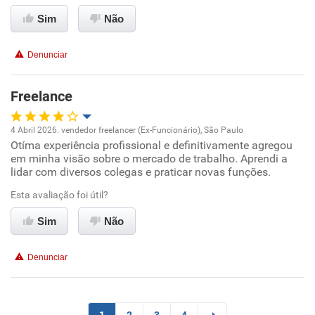
Conciliação com a vida familiar
Sim
Não
Benefícios
Denunciar
Recomenda esta empresa
Freelance
Recomenda a diretoria
4 Abril 2026. vendedor freelancer (Ex-Funcionário), São Paulo
Otíma experiência profissional e definitivamente agregou
Oportunidade de promoção
em minha visão sobre o mercado de trabalho. Aprendi a
lidar com diversos colegas e praticar novas funções.
Ambiente de trabalho
Esta avaliação foi útil?
Conciliação com a vida familiar
Sim
Não
Benefícios
Denunciar
Recomenda esta empresa
Recomenda a diretoria