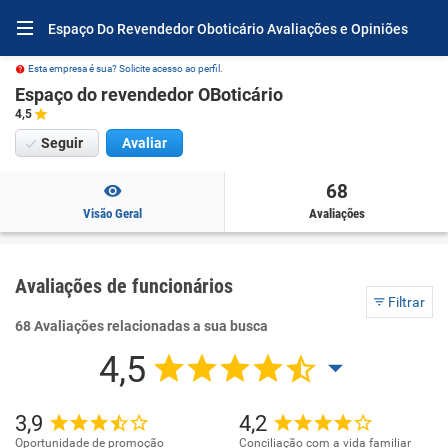
Espaço Do Revendedor Oboticário Avaliações e Opiniões
Esta empresa é sua? Solicite acesso ao perfil.
Espaço do revendedor OBoticário
4,5
Seguir
Avaliar
68
Visão Geral
Avaliações
Avaliações de funcionários
Filtrar
68 Avaliações relacionadas a sua busca
4,5
3,9
4,2
Oportunidade de promoção
Conciliação com a vida familiar