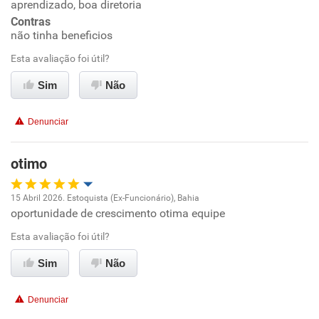
aprendizado, boa diretoria
Ambiente de trabalho
Contras
não tinha beneficios
Conciliação com a vida familiar
Esta avaliação foi útil?
Benefícios
Sim
Não
Recomenda esta empresa
Denunciar
Recomenda a diretoria
otimo
15 Abril 2026. Estoquista (Ex-Funcionário), Bahia
oportunidade de crescimento otima equipe
Oportunidade de promoção
Esta avaliação foi útil?
Ambiente de trabalho
Sim
Não
Conciliação com a vida familiar
Denunciar