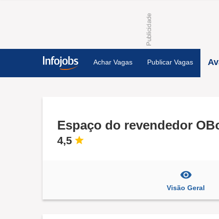
Av
Achar Vagas
Publicar Vagas
Espaço do revendedor OBo
4,5
Visão Geral