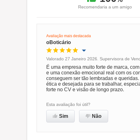
Recomendaria a um amigo
Avaliação mais destacada
oBoticário
Valorado 27 Janeiro 2026. Supervisora de Vend
Oportunidade de promoção
É uma empresa muito forte de marca, com
e uma conexão emocional real com os co
conseguem ser tão lembradas e queridas.
Ambiente de trabalho
ética e desejada para se trabalhar, espe
forte no CV e visão de longo prazo.
Recomenda esta empresa
Esta avaliação foi útil?
Sim
Não