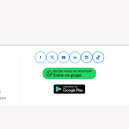
e
gura