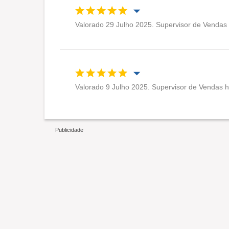
Valorado 29 Julho 2025. Supervisor de Vendas 
Oportunidade de promoção
Ambiente de trabalho
Valorado 9 Julho 2025. Supervisor de Vendas há
Recomenda esta empresa
Oportunidade de promoção
Ambiente de trabalho
Recomenda esta empresa