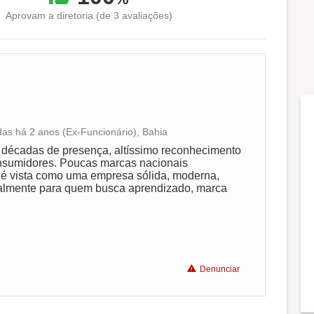
Aprovam a diretoria (de 3 avaliações)
as há 2 anos (Ex-Funcionário), Bahia
Conciliação com a vida familiar
 décadas de presença, altíssimo reconhecimento
nsumidores. Poucas marcas nacionais
 é vista como uma empresa sólida, moderna,
Benefícios
cialmente para quem busca aprendizado, marca
Recomenda a diretoria
Denunciar