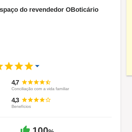
Espaço do revendedor OBoticário
4,7
Conciliação com a vida familiar
4,3
Benefícios
100
%