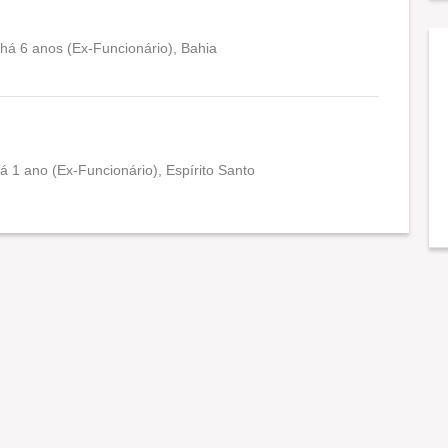
há 6 anos (Ex-Funcionário), Bahia
Conciliação com a vida familiar
Benefícios
 1 ano (Ex-Funcionário), Espírito Santo
Recomenda a diretoria
Conciliação com a vida familiar
Benefícios
Recomenda a diretoria