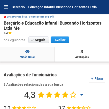
Berçário E Educação Infantil Buscando Horizontes Ltda Me Avaliações e Opiniões
Esta empresa é sua? Solicite acesso ao perfil.
Berçário e Educação Infantil Buscando Horizontes
Ltda Me
4,3
56 Seguidores
Seguir
Avaliar
3
Visão Geral
Avaliações
Avaliações de funcionários
Filtrar
3 Avaliações relacionadas a sua busca
4,3
3,3
3,7