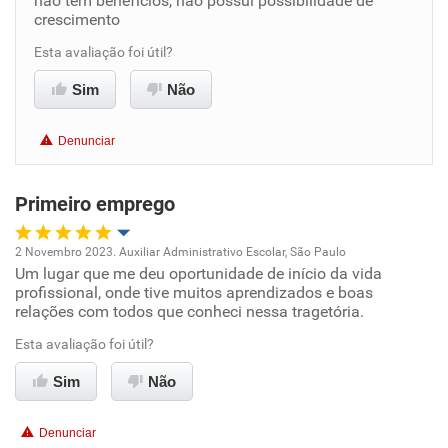
não tem benefícios, não possui possibilidade de
crescimento
Benefícios
Esta avaliação foi útil?
Sim
Não
Recomenda esta empresa
Denunciar
Primeiro emprego
2 Novembro 2023. Auxiliar Administrativo Escolar, São Paulo
Um lugar que me deu oportunidade de início da vida
Oportunidade de promoção
profissional, onde tive muitos aprendizados e boas
relações com todos que conheci nessa tragetória.
Ambiente de trabalho
Esta avaliação foi útil?
Conciliação com a vida familiar
Sim
Não
Benefícios
Denunciar