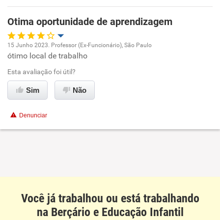
Recomenda esta empresa
Otima oportunidade de aprendizagem
Recomenda a diretoria
15 Junho 2023. Professor (Ex-Funcionário), São Paulo
ótimo local de trabalho
Oportunidade de promoção
Esta avaliação foi útil?
Ambiente de trabalho
Sim
Não
Conciliação com a vida familiar
Denunciar
Benefícios
Recomenda esta empresa
Recomenda a diretoria
Você já trabalhou ou está trabalhando
na Berçário e Educação Infantil