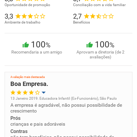
Oportunidade de promoção
Conciliação com a vida familiar
3,3
2,7
Ambiente de trabalho
Benefícios
100
100
%
%
Recomendaria a um amigo
Aprovam a diretoria (de 2
avaliações)
Avaliação mais destacada
Boa Empresa.
13 Janeiro 2019. Educadora Infantil (Ex-Funcionário), São Paulo
A empresa é agradável, não possui possibilidade de
Oportunidade de promoção
crescimento
Prós
Ambiente de trabalho
crianças e pais adoráveis
Contras
Conciliação com a vida familiar