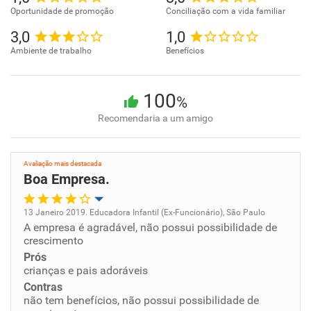
Oportunidade de promoção
Conciliação com a vida familiar
3,0
1,0
Ambiente de trabalho
Benefícios
100
%
Recomendaria a um amigo
Avaliação mais destacada
Boa Empresa.
13 Janeiro 2019. Educadora Infantil (Ex-Funcionário), São Paulo
A empresa é agradável, não possui possibilidade de
Oportunidade de promoção
crescimento
Prós
Ambiente de trabalho
crianças e pais adoráveis
Contras
Conciliação com a vida familiar
não tem benefícios, não possui possibilidade de