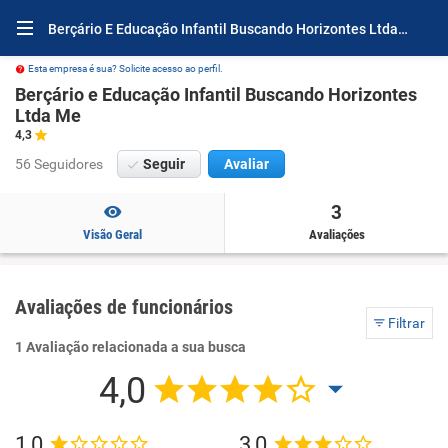
Berçário E Educação Infantil Buscando Horizontes Ltda Me Avaliações e Opiniões
Esta empresa é sua? Solicite acesso ao perfil.
Berçário e Educação Infantil Buscando Horizontes
Ltda Me
4,3
56 Seguidores
Seguir
Avaliar
3
Visão Geral
Avaliações
Avaliações de funcionários
Filtrar
1 Avaliação relacionada a sua busca
4,0
1,0
3,0