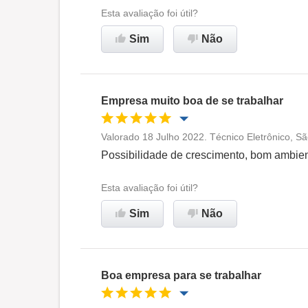
Ambiente de trabalho
Esta avaliação foi útil?
Sim
Não
Recomenda esta empresa
Empresa muito boa de se trabalhar
Valorado 18 Julho 2022. Técnico Eletrônico, S
Oportunidade de promoção
Possibilidade de crescimento, bom ambien
Ambiente de trabalho
Esta avaliação foi útil?
Sim
Não
Recomenda esta empresa
Boa empresa para se trabalhar