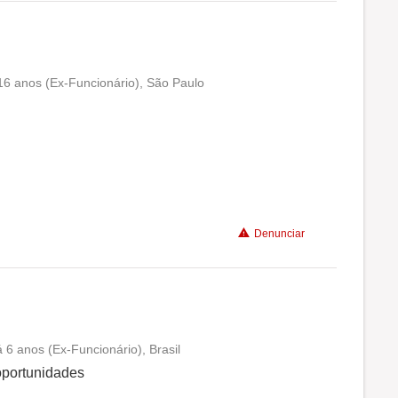
16 anos (Ex-Funcionário), São Paulo
Conciliação com a vida familiar
Benefícios
Recomenda a diretoria
Denunciar
 6 anos (Ex-Funcionário), Brasil
Conciliação com a vida familiar
oportunidades