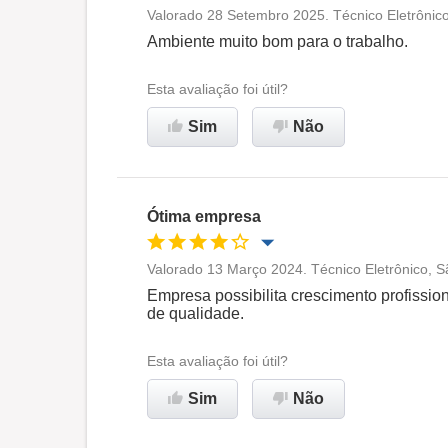
Valorado 28 Setembro 2025. Técnico Eletrônic
Oportunidade de promoção
Ambiente muito bom para o trabalho.
Ambiente de trabalho
Esta avaliação foi útil?
Sim
Não
Recomenda esta empresa
Ótima empresa
Valorado 13 Março 2024. Técnico Eletrônico, S
Oportunidade de promoção
Empresa possibilita crescimento profissio
de qualidade.
Ambiente de trabalho
Esta avaliação foi útil?
Recomenda esta empresa
Sim
Não