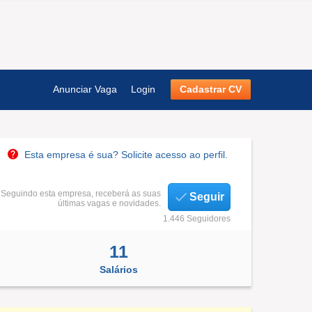
Anunciar Vaga
Login
Cadastrar CV
Esta empresa é sua? Solicite acesso ao perfil.
Seguindo esta empresa, receberá as suas
Seguir
últimas vagas e novidades.
1.446 Seguidores
11
Salários