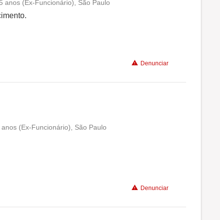
 5 anos (Ex-Funcionário), São Paulo
Conciliação com a vida familiar
cimento.
Benefícios
Denunciar
Recomenda a diretoria
4 anos (Ex-Funcionário), São Paulo
Conciliação com a vida familiar
Benefícios
Denunciar
Recomenda a diretoria