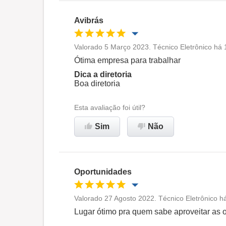
Avibrás
Valorado 5 Março 2023. Técnico Eletrônico há 
Oportunidade de promoção
Ótima empresa para trabalhar
Dica a diretoria
Ambiente de trabalho
Boa diretoria
Esta avaliação foi útil?
Recomenda esta empresa
Sim
Não
Oportunidades
Valorado 27 Agosto 2022. Técnico Eletrônico há
Oportunidade de promoção
Lugar ótimo pra quem sabe aproveitar as 