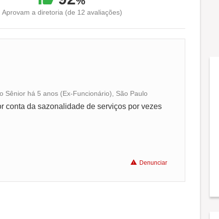
%
Aprovam a diretoria (de 12 avaliações)
o Sênior há 5 anos (Ex-Funcionário), São Paulo
Conciliação com a vida familiar
or conta da sazonalidade de serviços por vezes
Benefícios
Denunciar