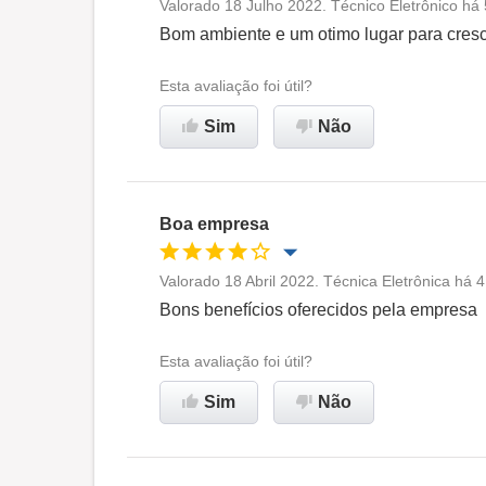
Valorado 18 Julho 2022. Técnico Eletrônico há
Oportunidade de promoção
Bom ambiente e um otimo lugar para cres
Ambiente de trabalho
Esta avaliação foi útil?
Sim
Não
Recomenda esta empresa
Boa empresa
Valorado 18 Abril 2022. Técnica Eletrônica há 
Oportunidade de promoção
Bons benefícios oferecidos pela empresa
Ambiente de trabalho
Esta avaliação foi útil?
Sim
Não
Recomenda esta empresa