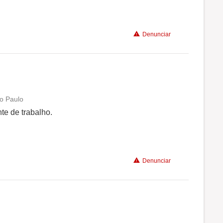
Benefícios
Denunciar
Recomenda a diretoria
ão Paulo
Conciliação com a vida familiar
te de trabalho.
Benefícios
Denunciar
Recomenda a diretoria