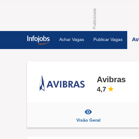
Av
Achar Vagas
Publicar Vagas
Avibras
4,7
Visão Geral