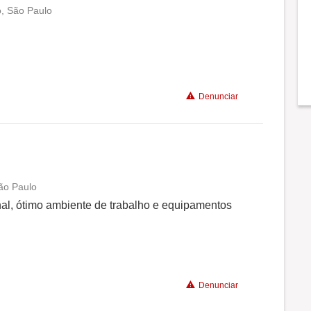
o, São Paulo
Conciliação com a vida familiar
Benefícios
Denunciar
Recomenda a diretoria
ão Paulo
Conciliação com a vida familiar
nal, ótimo ambiente de trabalho e equipamentos
Benefícios
Denunciar