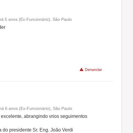
há 5 anos (Ex-Funcionário), São Paulo
Conciliação com a vida familiar
der
Benefícios
Recomenda a diretoria
Denunciar
 há 6 anos (Ex-Funcionário), São Paulo
Conciliação com a vida familiar
excelente, abrangindo vrios seguimentos
Benefícios
a do presidente Sr. Eng. João Verdi