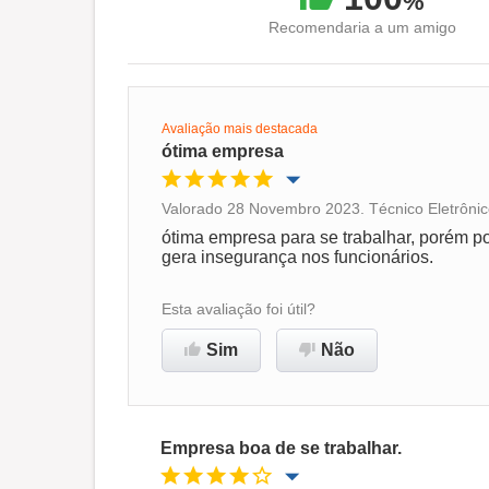
%
Recomendaria a um amigo
Avaliação mais destacada
ótima empresa
Valorado 28 Novembro 2023. Técnico Eletrônic
Oportunidade de promoção
ótima empresa para se trabalhar, porém p
gera insegurança nos funcionários.
Ambiente de trabalho
Esta avaliação foi útil?
Recomenda esta empresa
Sim
Não
Empresa boa de se trabalhar.