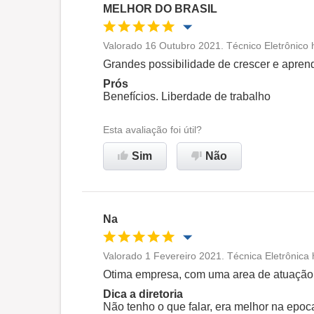
MELHOR DO BRASIL
Valorado 16 Outubro 2021. Técnico Eletrônico 
Oportunidade de promoção
Grandes possibilidade de crescer e apren
Prós
Ambiente de trabalho
Benefícios. Liberdade de trabalho
Esta avaliação foi útil?
Recomenda esta empresa
Sim
Não
Na
Valorado 1 Fevereiro 2021. Técnica Eletrônica
Oportunidade de promoção
Otima empresa, com uma area de atuação 
Dica a diretoria
Ambiente de trabalho
Não tenho o que falar, era melhor na epoc