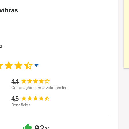
vibras
ca
4,4
Conciliação com a vida familiar
4,5
Benefícios
92