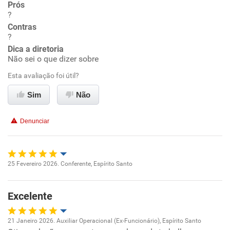
Prós
?
Ambiente de trabalho
Contras
?
Conciliação com a vida familiar
Dica a diretoria
Não sei o que dizer sobre
Benefícios
Esta avaliação foi útil?
Sim
Não
Não recomenda esta empresa
Não recomenda a diretoria
Denunciar
25 Fevereiro 2026. Conferente, Espírito Santo
Oportunidade de promoção
Excelente
Ambiente de trabalho
21 Janeiro 2026. Auxiliar Operacional (Ex-Funcionário), Espírito Santo
Conciliação com a vida familiar