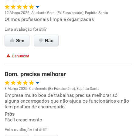
12 Março 2025. Ajudante Geral (Ex-Funcionário), Espírito Santo
Ótimos profissionais limpa e organizadas
Oportunidade de promoção
Esta avaliação foi útil?
Ambiente de trabalho
Sim
Não
Conciliação com a vida familiar
Denunciar
Benefícios
Bom. precisa melhorar
Recomenda esta empresa
3 Março 2025. Conferente (Ex-Funcionário), Espírito Santo
Recomenda a diretoria
Empresa muito boa de trabalhar, precisa melhorar só
Oportunidade de promoção
alguns encarregados que não ajuda os funcionários e não
tem postura de encarregado.
Ambiente de trabalho
Prós
Fácil crescimento
Conciliação com a vida familiar
Esta avaliação foi útil?