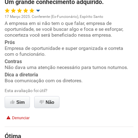
Um grande conhecimento adquirido.
Recomenda esta empresa
17 Março 2025. Conferente (Ex-Funcionário), Espírito Santo
Recomenda a diretoria
A empresa em si não tem o que falar, empresa de
Oportunidade de promoção
oportunidade, se você buscar algo e foca e se esforçar,
concerteza você será beneficiado nessa empresa.
Ambiente de trabalho
Prós
Empresa de oportunidade e super organizada e correta
com o funcionário.
Conciliação com a vida familiar
Contras
Não dava uma atenção necessário para turnos noturnos.
Benefícios
Dica a diretoria
Boa comunicação com os diretores.
Recomenda esta empresa
Esta avaliação foi útil?
Recomenda a diretoria
Sim
Não
Denunciar
Ótima