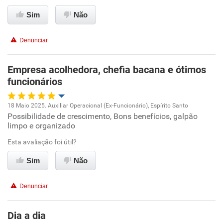
Recomenda esta empresa
Sim
Não
Denunciar
Empresa acolhedora, chefia bacana e ótimos
funcionários
18 Maio 2025. Auxiliar Operacional (Ex-Funcionário), Espírito Santo
Possibilidade de crescimento, Bons benefícios, galpão
Oportunidade de promoção
limpo e organizado
Ambiente de trabalho
Esta avaliação foi útil?
Sim
Não
Conciliação com a vida familiar
Denunciar
Benefícios
Dia a dia
Recomenda esta empresa