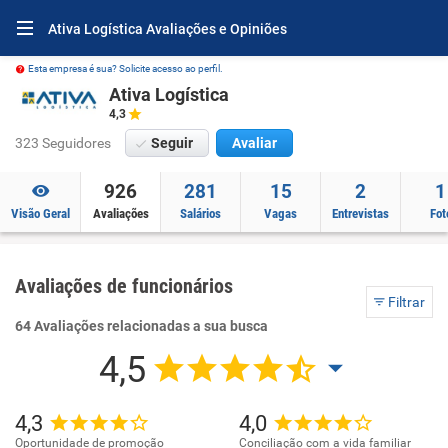
Ativa Logística Avaliações e Opiniões
Esta empresa é sua? Solicite acesso ao perfil.
Ativa Logística
4,3
323 Seguidores
Seguir
Avaliar
926
281
15
2
1
Visão Geral
Avaliações
Salários
Vagas
Entrevistas
Fot
Avaliações de funcionários
Filtrar
64 Avaliações relacionadas a sua busca
4,5
4,3
4,0
Oportunidade de promoção
Conciliação com a vida familiar