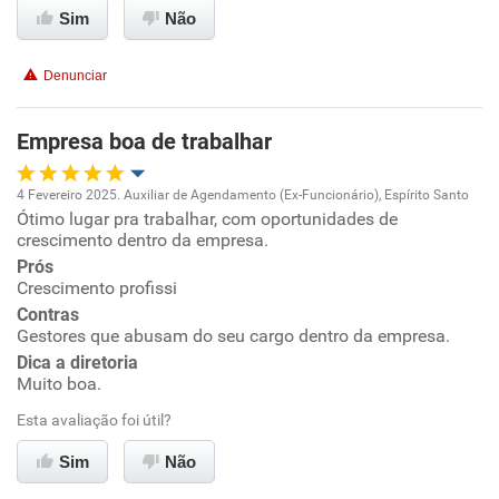
Benefícios
Sim
Não
Recomenda esta empresa
Denunciar
Recomenda a diretoria
Empresa boa de trabalhar
4 Fevereiro 2025. Auxiliar de Agendamento (Ex-Funcionário), Espírito Santo
Ótimo lugar pra trabalhar, com oportunidades de
Oportunidade de promoção
crescimento dentro da empresa.
Prós
Ambiente de trabalho
Crescimento profissi
Contras
Conciliação com a vida familiar
Gestores que abusam do seu cargo dentro da empresa.
Dica a diretoria
Muito boa.
Benefícios
Esta avaliação foi útil?
Recomenda esta empresa
Sim
Não
Recomenda a diretoria