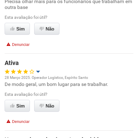
Precisa olhar mais para os funcionários que trabalham em
Benefícios
outra base
Esta avaliação foi útil?
Recomenda esta empresa
Recomenda a diretoria
Sim
Não
Denunciar
Ativa
28 Março 2025. Operador Logístico, Espírito Santo
De modo geral, um bom lugar para se trabalhar.
Oportunidade de promoção
Esta avaliação foi útil?
Ambiente de trabalho
Sim
Não
Conciliação com a vida familiar
Denunciar
Benefícios