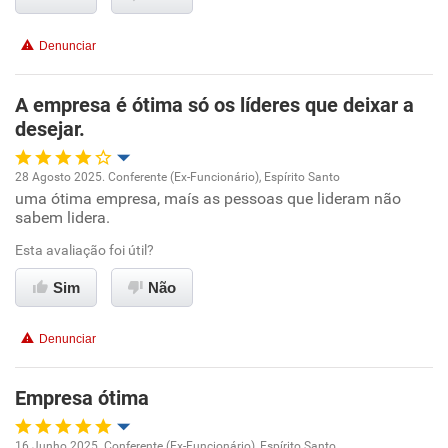
Benefícios
Denunciar
Recomenda esta empresa
A empresa é ótima só os líderes que deixar a
desejar.
28 Agosto 2025. Conferente (Ex-Funcionário), Espírito Santo
uma ótima empresa, maís as pessoas que lideram não
Oportunidade de promoção
sabem lidera.
Ambiente de trabalho
Esta avaliação foi útil?
Sim
Não
Conciliação com a vida familiar
Denunciar
Benefícios
Empresa ótima
Recomenda esta empresa
Não recomenda a diretoria
16 Junho 2025. Conferente (Ex-Funcionário), Espírito Santo