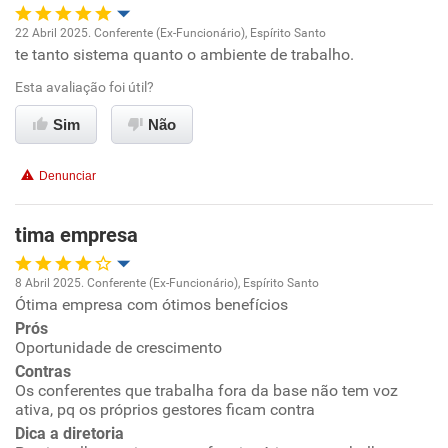
22 Abril 2025. Conferente (Ex-Funcionário), Espírito Santo
te tanto sistema quanto o ambiente de trabalho.
Oportunidade de promoção
Esta avaliação foi útil?
Ambiente de trabalho
Sim
Não
Conciliação com a vida familiar
Denunciar
Benefícios
tima empresa
Recomenda esta empresa
8 Abril 2025. Conferente (Ex-Funcionário), Espírito Santo
Recomenda a diretoria
Ótima empresa com ótimos benefícios
Oportunidade de promoção
Prós
Oportunidade de crescimento
Ambiente de trabalho
Contras
Os conferentes que trabalha fora da base não tem voz
Conciliação com a vida familiar
ativa, pq os próprios gestores ficam contra
Dica a diretoria