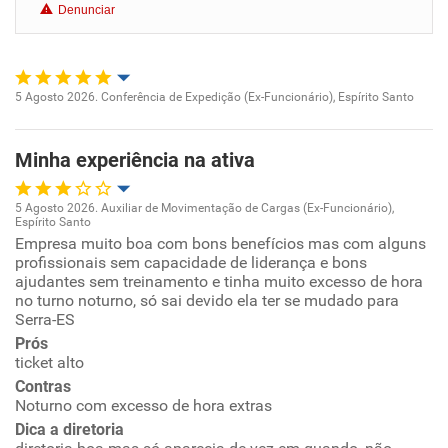
Denunciar
Benefícios
Recomenda esta empresa
5 Agosto 2026. Conferência de Expedição (Ex-Funcionário), Espírito Santo
Recomenda a diretoria
Oportunidade de promoção
Minha experiência na ativa
Ambiente de trabalho
5 Agosto 2026. Auxiliar de Movimentação de Cargas (Ex-Funcionário),
Conciliação com a vida familiar
Espírito Santo
Oportunidade de promoção
Empresa muito boa com bons benefícios mas com alguns
profissionais sem capacidade de liderança e bons
Benefícios
ajudantes sem treinamento e tinha muito excesso de hora
Ambiente de trabalho
no turno noturno, só sai devido ela ter se mudado para
Serra-ES
Recomenda esta empresa
Conciliação com a vida familiar
Prós
Recomenda a diretoria
ticket alto
Benefícios
Contras
Noturno com excesso de hora extras
Dica a diretoria
Recomenda esta empresa