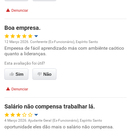
Benefícios
Denunciar
Recomenda esta empresa
Boa empresa.
Recomenda a diretoria
12 Março 2026. Conferente (Ex-Funcionário), Espírito Santo
Empeesa de fácil aprendizado más com ambiênte caótico
Oportunidade de promoção
quanto a lideranças.
Ambiente de trabalho
Esta avaliação foi útil?
Sim
Não
Conciliação com a vida familiar
Denunciar
Benefícios
Salário não compensa trabalhar lá.
Recomenda esta empresa
Não recomenda a diretoria
4 Março 2026. Ajudante Geral (Ex-Funcionário), Espírito Santo
oportunidade eles dão mais o salário não compensa.
Oportunidade de promoção