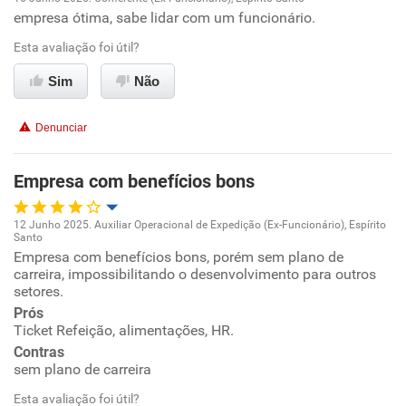
empresa ótima, sabe lidar com um funcionário.
Oportunidade de promoção
Esta avaliação foi útil?
Ambiente de trabalho
Sim
Não
Conciliação com a vida familiar
Denunciar
Benefícios
Empresa com benefícios bons
Recomenda esta empresa
12 Junho 2025. Auxiliar Operacional de Expedição (Ex-Funcionário), Espírito
Recomenda a diretoria
Santo
Oportunidade de promoção
Empresa com benefícios bons, porém sem plano de
carreira, impossibilitando o desenvolvimento para outros
setores.
Ambiente de trabalho
Prós
Ticket Refeição, alimentações, HR.
Conciliação com a vida familiar
Contras
sem plano de carreira
Benefícios
Esta avaliação foi útil?