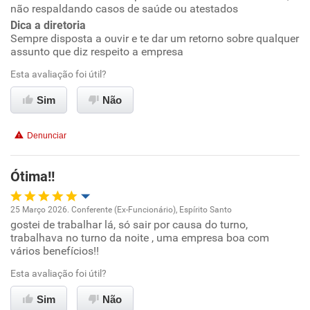
não respaldando casos de saúde ou atestados
Benefícios
Dica a diretoria
Sempre disposta a ouvir e te dar um retorno sobre qualquer
Recomenda esta empresa
assunto que diz respeito a empresa
Recomenda a diretoria
Esta avaliação foi útil?
Sim
Não
Denunciar
Ótima!!
25 Março 2026. Conferente (Ex-Funcionário), Espírito Santo
gostei de trabalhar lá, só sair por causa do turno,
Oportunidade de promoção
trabalhava no turno da noite , uma empresa boa com
vários benefícios!!
Ambiente de trabalho
Esta avaliação foi útil?
Conciliação com a vida familiar
Sim
Não