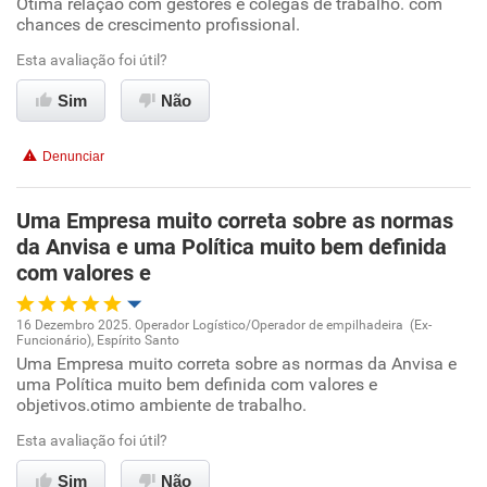
Otima relação com gestores e colegas de trabalho. com
Oportunidade de promoção
chances de crescimento profissional.
Benefícios
Ambiente de trabalho
Esta avaliação foi útil?
Sim
Não
Recomenda esta empresa
Conciliação com a vida familiar
Denunciar
Benefícios
Uma Empresa muito correta sobre as normas
Recomenda esta empresa
da Anvisa e uma Política muito bem definida
Recomenda a diretoria
com valores e
16 Dezembro 2025. Operador Logístico/Operador de empilhadeira (Ex-
Funcionário), Espírito Santo
Oportunidade de promoção
Uma Empresa muito correta sobre as normas da Anvisa e
uma Política muito bem definida com valores e
objetivos.otimo ambiente de trabalho.
Ambiente de trabalho
Esta avaliação foi útil?
Conciliação com a vida familiar
Sim
Não