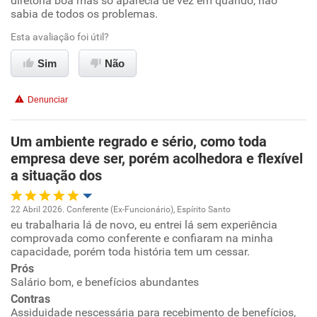
diretoria boa mas só aparecia de vez em quando, não
Não recomenda a diretoria
sabia de todos os problemas.
Esta avaliação foi útil?
Sim
Não
Denunciar
Um ambiente regrado e sério, como toda
empresa deve ser, porém acolhedora e flexível
a situação dos
22 Abril 2026. Conferente (Ex-Funcionário), Espírito Santo
eu trabalharia lá de novo, eu entrei lá sem experiência
Oportunidade de promoção
comprovada como conferente e confiaram na minha
capacidade, porém toda história tem um cessar.
Ambiente de trabalho
Prós
Salário bom, e benefícios abundantes
Conciliação com a vida familiar
Contras
Assiduidade nescessária para recebimento de benefícios,