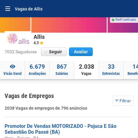
Vagas de Allis
Perfil verificado
Allis
4,3
7032 Seguidores
Seguir
Avaliar
6.679
867
2.038
33
1
Visão Geral
Avaliações
Salários
Vagas
Entrevistas
Benefi
Vagas de Empregos
Filtrar
2038 Vagas de empregos de 796 anúncios
Promotor De Vendas MOTORIZADO - Pojuca E São
Sebastião Do Passé (BA)
-