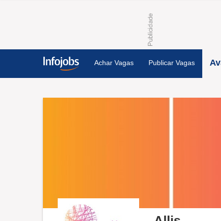
Av
Achar Vagas
Publicar Vagas
Allis