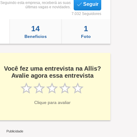
Seguindo esta empresa, receberá as suas
Seguir
últimas vagas e novidades.
7.032 Seguidores
14
1
Beneficios
Foto
Você fez uma entrevista na Allis?
Avalie agora essa entrevista
Clique para avaliar