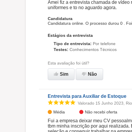
Amei fiz a entrevista chamada de vídeo
uniformes e to no aguardo agora.
Candidatura
Candidatura online. O processo durou 0 . Fo
Estágios da entrevista
Tipo de entrevista
:
Por telefone
Testes
:
Conhecimentos Técnicos
Esta avaliação foi útil?
Sim
Não
Entrevista para Auxiliar de Estoque
Valorado 15 Junho 2023, Rio
Média
Não recebi oferta
Fui a empresa deixar meu CV pessoalme
tbm minha inscrição por aqui realizada. 
seleção e conseguir trabalhar na empre