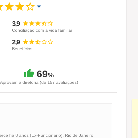
abilidade e funcionalidade dos móveis como o berço
o mercado. A empresa sempre traduziu o espírito de
3,9
tas a ocupar as redes com o seu e-commerce e o
Conciliação com a vida familiar
mpo uma das principais lojas da marca, desde 1985
2,9
Benefícios
 esteve sozinho. Tinha suas irmãs, sua esposa
ação, e passou a paixão também para os seus filhos,
69
%
Aprovam a diretoria (de 157 avaliações)
de 250 funcionários da Abra Cadabra, passando pelas
ente cuidam das nossas lojas virtuais, e todos
guem da melhor forma na sua casa.
aqui.
erce há 8 anos (Ex-Funcionário), Rio de Janeiro