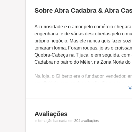
Sobre Abra Cadabra & Abra Ca
A curiosidade e o amor pelo comércio chegara
engenharia, e de várias descobertas pelo o mun
próprio negócio. Mas ele nunca quis fazer so
tomaram forma. Foram roupas, jóias e croissan
Quebra-Cabeça na Tijuca, e em seguida, com a
Cadabra no bairro do Méier, na Zona Norte do
Na loja, o Gilberto era o fundador, vendedor, 
era dividido com as duas irmãs. Com o tempo e
V
para deixar as entregas mais completas. A fó
vez, até que a loja que também era o depósit
E aí entrou o Zezinho, o primeiro montador d
Avaliações
Madureira. O novo espaço tinha o emblemático 
Informação baseada em
304
avaliações
arquiteta Sol Libman que trouxe o seu traço 