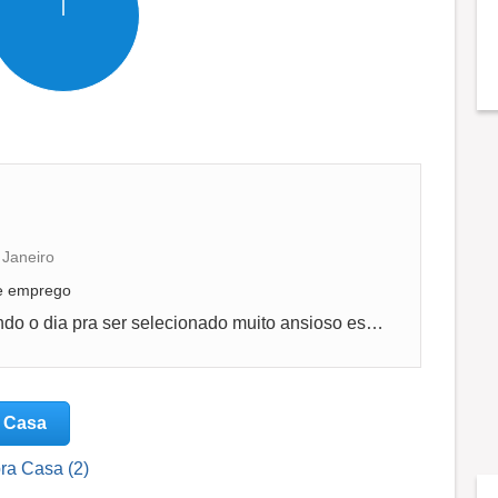
 Janeiro
de emprego
Foi ótimo mas do que eu esperei aguardando o dia pra ser selecionado muito ansioso espero ser chamado
a Casa
ra Casa (2)