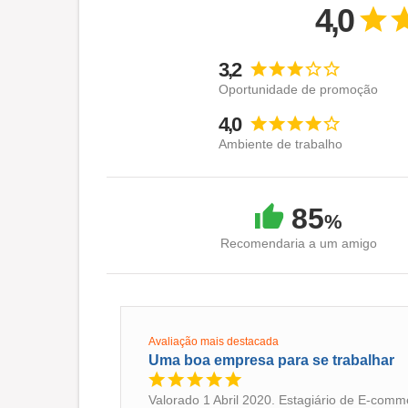
puxadores coloridos, a preocupação com a dur
4,0
arte crescente: o primeiro a virar mini cama n
família para todos.
3,2
A Abra Cadabra foi uma das primeiras varejis
Oportunidade de promoção
depósito de Madureira se tornou por muito te
4,0
até ser descontinuada mais recentemente.
Ambiente de trabalho
Muitos passos foram dados e o Gilberto nunca
Denise, que é responsável pela parte de decor
85
%
primos e sobrinhos.
Recomendaria a um amigo
Hoje em dia a paixão é dividida com os mais 
14 lojas físicas até as pessoas que carinhosam
aqueles que cuidam para que os produtos che
Avaliação mais destacada
O sonho continua e a história não termina por 
Uma boa empresa para se trabalhar
Valorado 1 Abril 2020. Estagiário de E-comm