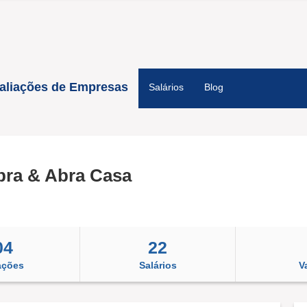
aliações de Empresas
Salários
Blog
bra & Abra Casa
04
22
ações
Salários
V