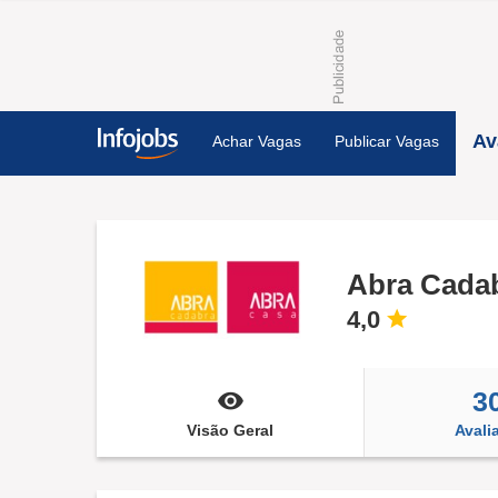
Av
Achar Vagas
Publicar Vagas
Abra Cada
4,0
3
Visão Geral
Avali