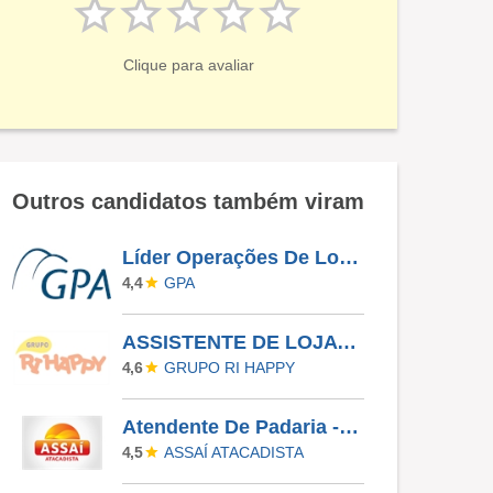
Clique para avaliar
Outros candidatos também viram
Líder Operações De Loja - Morumbi
GPA
4,4
ASSISTENTE DE LOJA - RIO PRETO SHOPPING - EFETIVO
GRUPO RI HAPPY
4,6
Atendente De Padaria - Temporário (Alto Da XV)
ASSAÍ ATACADISTA
4,5