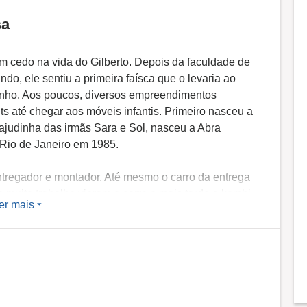
sa
m cedo na vida do Gilberto. Depois da faculdade de
do, ele sentiu a primeira faísca que o levaria ao
zinho. Aos poucos, diversos empreendimentos
ts até chegar aos móveis infantis. Primeiro nasceu a
judinha das irmãs Sara e Sol, nasceu a Abra
 Rio de Janeiro em 1985.
entregador e montador. Até mesmo o carro da entrega
 muito trabalho vieram o carro e mais tarde a kombi
er mais
rmula dos negócios foi crescendo, um passo de cada
o ficou pequena demais para os seus sonhos.
a Abra Cadabra, que avisou sobre um depósito em
teto vermelho sob os olhares criativos da sua irmã, a
para os móveis. Assim nasceram as cômodas com