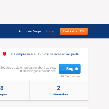
Anunciar Vaga
Login
Cadastrar CV
Esta empresa é sua? Solicite acesso ao perfil.
Seguindo esta empresa, receberá as suas
Seguir
últimas vagas e novidades.
189 Seguidores
8
2
agas
Entrevistas