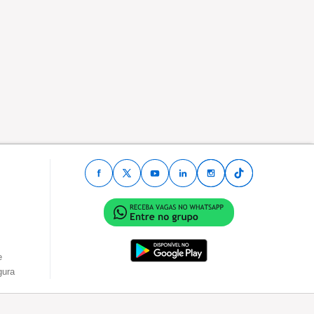
e
gura