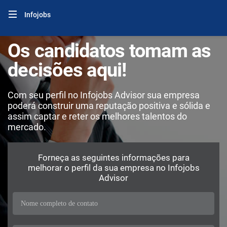
Infojobs
Os candidatos tomam as
decisões aqui!
Com seu perfil no Infojobs Advisor sua empresa
poderá construir uma reputação positiva e sólida e
assim captar e reter os melhores talentos do
mercado.
Forneça as seguintes informações para
melhorar o perfil da sua empresa no Infojobs
Advisor