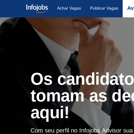
Av
Achar Vagas
Publicar Vagas
Os candidat
tomam as de
aqui!
Com seu perfil no Infojobs Advisor su