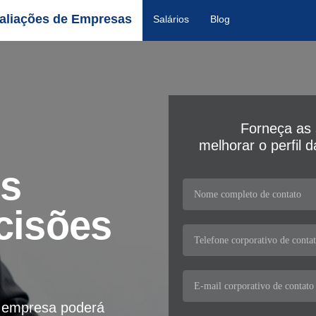
aliações de Empresas
Salários
Blog
Forneça as 
melhorar o perfil 
os
cisões
a empresa poderá