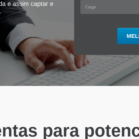
ida e assim captar e
.
ntas para potenci