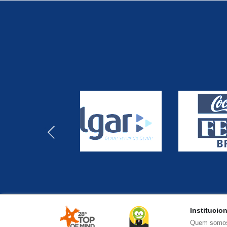
‹
Institucio
Quem somo