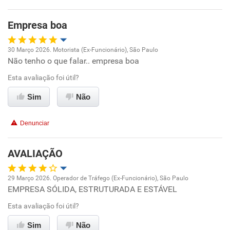
Benefícios
Empresa boa
Recomenda esta empresa
30 Março 2026. Motorista (Ex-Funcionário), São Paulo
Recomenda a diretoria
Não tenho o que falar.. empresa boa
Oportunidade de promoção
Esta avaliação foi útil?
Ambiente de trabalho
Sim
Não
Conciliação com a vida familiar
Denunciar
Benefícios
AVALIAÇÃO
Recomenda esta empresa
29 Março 2026. Operador de Tráfego (Ex-Funcionário), São Paulo
Não recomenda a diretoria
EMPRESA SÓLIDA, ESTRUTURADA E ESTÁVEL
Oportunidade de promoção
Esta avaliação foi útil?
Ambiente de trabalho
Sim
Não