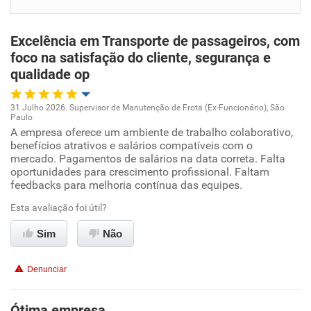
Benefícios
Excelência em Transporte de passageiros, com
Recomenda esta empresa
foco na satisfação do cliente, segurança e
qualidade op
Recomenda a diretoria
31 Julho 2026. Supervisor de Manutenção de Frota (Ex-Funcionário), São
Paulo
Oportunidade de promoção
A empresa oferece um ambiente de trabalho colaborativo,
benefícios atrativos e salários compatíveis com o
mercado. Pagamentos de salários na data correta. Falta
Ambiente de trabalho
oportunidades para crescimento profissional. Faltam
feedbacks para melhoria contínua das equipes.
Conciliação com a vida familiar
Esta avaliação foi útil?
Benefícios
Sim
Não
Recomenda esta empresa
Denunciar
Recomenda a diretoria
Ótima empresa