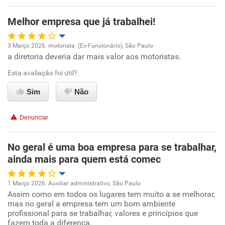
Melhor empresa que já trabalhei!
Recomenda esta empresa
Recomenda a diretoria
3 Março 2026. motorista (Ex-Funcionário), São Paulo
a diretoria deveria dar mais valor aos motoristas.
Oportunidade de promoção
Esta avaliação foi útil?
Ambiente de trabalho
Sim
Não
Conciliação com a vida familiar
Denunciar
Benefícios
No geral é uma boa empresa para se trabalhar,
ainda mais para quem está comec
Recomenda esta empresa
Não recomenda a diretoria
1 Março 2026. Auxiliar administrativo, São Paulo
Assim como em todos os lugares tem muito a se melhorar,
Oportunidade de promoção
mas no geral a empresa tem um bom ambiente
profissional para se trabalhar, valores e princípios que
Ambiente de trabalho
fazem toda a diferença.