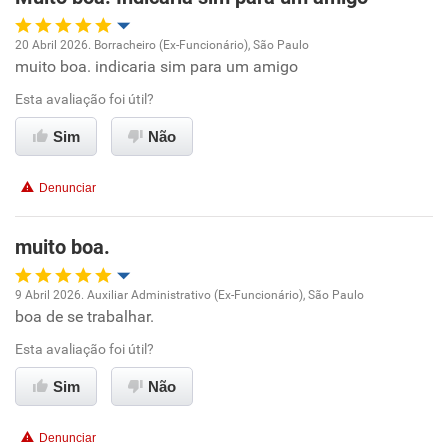
20 Abril 2026. Borracheiro (Ex-Funcionário), São Paulo
muito boa. indicaria sim para um amigo
Oportunidade de promoção
Esta avaliação foi útil?
Ambiente de trabalho
Sim
Não
Conciliação com a vida familiar
Denunciar
Benefícios
muito boa.
Recomenda esta empresa
9 Abril 2026. Auxiliar Administrativo (Ex-Funcionário), São Paulo
Recomenda a diretoria
boa de se trabalhar.
Oportunidade de promoção
Esta avaliação foi útil?
Ambiente de trabalho
Sim
Não
Conciliação com a vida familiar
Denunciar