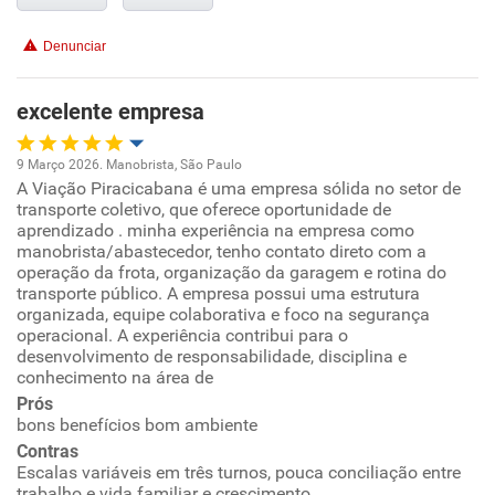
Conciliação com a vida familiar
Denunciar
Benefícios
excelente empresa
Recomenda esta empresa
9 Março 2026. Manobrista, São Paulo
Recomenda a diretoria
A Viação Piracicabana é uma empresa sólida no setor de
Oportunidade de promoção
transporte coletivo, que oferece oportunidade de
aprendizado . minha experiência na empresa como
Ambiente de trabalho
manobrista/abastecedor, tenho contato direto com a
operação da frota, organização da garagem e rotina do
transporte público. A empresa possui uma estrutura
Conciliação com a vida familiar
organizada, equipe colaborativa e foco na segurança
operacional. A experiência contribui para o
desenvolvimento de responsabilidade, disciplina e
Benefícios
conhecimento na área de
Prós
Recomenda esta empresa
bons benefícios bom ambiente
Contras
Escalas variáveis em três turnos, pouca conciliação entre
trabalho e vida familiar e crescimento