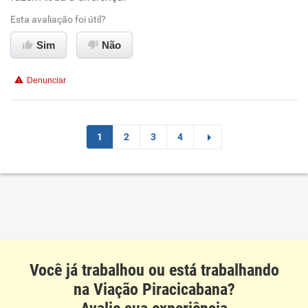
Esta avaliação foi útil?
Conciliação com a vida familiar
Sim
Não
Benefícios
Denunciar
Recomenda esta empresa
Recomenda a diretoria
1
2
3
4
Você já trabalhou ou está trabalhando
na Viação Piracicabana?