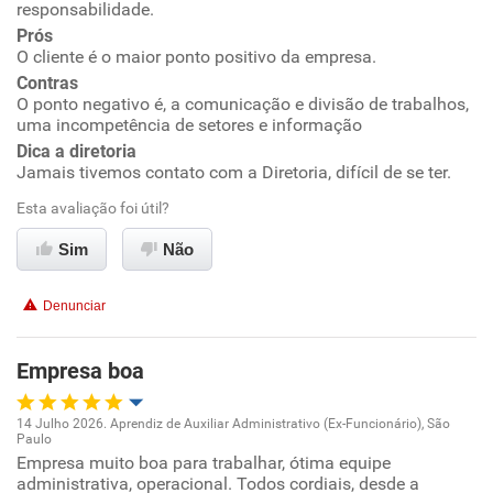
responsabilidade.
Ambiente de trabalho
Prós
O cliente é o maior ponto positivo da empresa.
Conciliação com a vida familiar
Contras
O ponto negativo é, a comunicação e divisão de trabalhos,
uma incompetência de setores e informação
Benefícios
Dica a diretoria
Jamais tivemos contato com a Diretoria, difícil de se ter.
Não recomenda esta empresa
Esta avaliação foi útil?
Recomenda a diretoria
Sim
Não
Denunciar
Empresa boa
14 Julho 2026. Aprendiz de Auxiliar Administrativo (Ex-Funcionário), São
Paulo
Oportunidade de promoção
Empresa muito boa para trabalhar, ótima equipe
administrativa, operacional. Todos cordiais, desde a