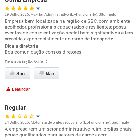
29 Julho 2026. Auxiliar Administrativo (Ex-Funcionário), São Paulo
Empresa bem localizada na região de SBC, com ambiente
Oportunidade de promoção
acolhedor, profissionais capacitados e resilientes; possui
eventos de conscientização social bem significativos e tem
Ambiente de trabalho
crescido exponencialmente no ramo de transporte.
Dica a diretoria
Boa comunicação com os diretores.
Conciliação com a vida familiar
Esta avaliação foi útil?
Benefícios
Sim
Não
Recomenda esta empresa
Denunciar
Regular.
24 Julho 2026. Motorista de ônibus rodoviário (Ex-Funcionário), São Paulo
A empresa tem um setor administrativo ruim, profissionais
Oportunidade de promoção
pouco qualificados para setores de cargos com