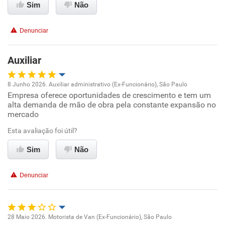
Conciliação com a vida familiar
Sim
Não
Benefícios
Denunciar
Recomenda esta empresa
Auxiliar
Recomenda a diretoria
8 Junho 2026. Auxiliar administrativo (Ex-Funcionário), São Paulo
Empresa oferece oportunidades de crescimento e tem um
Oportunidade de promoção
alta demanda de mão de obra pela constante expansão no
mercado
Ambiente de trabalho
Esta avaliação foi útil?
Conciliação com a vida familiar
Sim
Não
Benefícios
Denunciar
Recomenda esta empresa
Recomenda a diretoria
28 Maio 2026. Motorista de Van (Ex-Funcionário), São Paulo