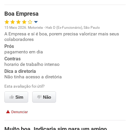
Oportunidade de promoção
Boa Empresa
Ambiente de trabalho
15 Maio 2026. Motorista - Hab D (Ex-Funcionário), São Paulo
Conciliação com a vida familiar
A Empresa e sí é boa, porem precisa valorizar mais seus
Oportunidade de promoção
colaboradores
Benefícios
Prós
Ambiente de trabalho
pagamento em dia
Contras
Recomenda esta empresa
Conciliação com a vida familiar
horario de trabalho intenso
Não recomenda a diretoria
Dica a diretoria
Não tinha acesso a diretória
Benefícios
Esta avaliação foi útil?
Recomenda esta empresa
Sim
Não
Recomenda a diretoria
Denunciar
Muito boa. Indicaria sim para um amigo