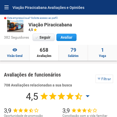
Viação Piracicabana Avaliações e Opiniões
Esta empresa é sua? Solicite acesso ao perfil.
Viação Piracicabana
4,5
382 Seguidores
Seguir
Avaliar
658
79
1
Visão Geral
Avaliações
Salários
Vaga
Avaliações de funcionários
Filtrar
708 Avaliações relacionadas a sua busca
4,5
3,9
3,9
Oportunidade de promoção
Conciliação com a vida familiar