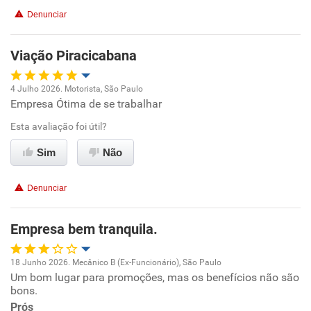
Conciliação com a vida familiar
Recomenda a diretoria
Denunciar
Benefícios
Viação Piracicabana
Recomenda esta empresa
4 Julho 2026. Motorista, São Paulo
Recomenda a diretoria
Empresa Ótima de se trabalhar
Oportunidade de promoção
Esta avaliação foi útil?
Ambiente de trabalho
Sim
Não
Conciliação com a vida familiar
Denunciar
Benefícios
Empresa bem tranquila.
Recomenda esta empresa
18 Junho 2026. Mecânico B (Ex-Funcionário), São Paulo
Recomenda a diretoria
Um bom lugar para promoções, mas os benefícios não são
Oportunidade de promoção
bons.
Prós