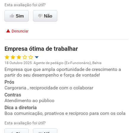
Esta avaliação foi útil?
Recomenda esta empresa
Sim
Não
Recomenda a diretoria
Denunciar
Empresa ótima de trabalhar
18 Outubro 2025. Agente de pedágio (Ex-Funcionário), Bahia
Empresa que que ampla oportunidade de crescimento a
Oportunidade de promoção
partir do seu desempenho e força de vontade!
Prós
Ambiente de trabalho
Cargoraria , reciprocidade com o colaborar
Contras
Conciliação com a vida familiar
Atendimento ao público
Dica a diretoria
Boa comunicação, proativos e recíproco para com os cola
Benefícios
Esta avaliação foi útil?
Recomenda esta empresa