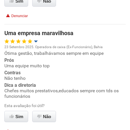
Sim
Não
Recomenda a diretoria
Denunciar
Uma empresa maravilhosa
23 Setembro 2025. Operadora de caixa (Ex-Funcionário), Bahia
Ótima gestão, trabalhávamos sempre em equipe
Oportunidade de promoção
Prós
Uma equipe muito top
Ambiente de trabalho
Contras
Não tenho
Conciliação com a vida familiar
Dica a diretoria
Chefes muitos prestativos,educados sempre com tds os
funcionários
Benefícios
Esta avaliação foi útil?
Recomenda esta empresa
Sim
Não
Recomenda a diretoria