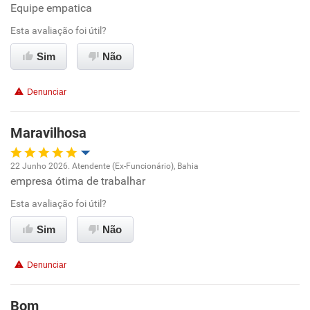
Ambiente de trabalho
Equipe empatica
Esta avaliação foi útil?
Conciliação com a vida familiar
Sim
Não
Benefícios
Denunciar
Recomenda esta empresa
Recomenda a diretoria
Maravilhosa
22 Junho 2026. Atendente (Ex-Funcionário), Bahia
empresa ótima de trabalhar
Oportunidade de promoção
Esta avaliação foi útil?
Ambiente de trabalho
Sim
Não
Conciliação com a vida familiar
Denunciar
Benefícios
Bom