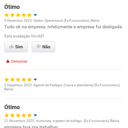
Ótimo
9 Dezembro 2025. Gestor Operacional (Ex-Funcionário), Bahia
Tudo ok na empresa, infelizmente a empresa foi desligada
Oportunidade de promoção
Esta avaliação foi útil?
Ambiente de trabalho
Sim
Não
Conciliação com a vida familiar
Denunciar
Benefícios
Recomenda esta empresa
3 Dezembro 2025. Agente de Pedágio (Caixa e atendente) (Ex-Funcionário),
Bahia
Oportunidade de promoção
Recomenda a diretoria
Ambiente de trabalho
Ótimo
Conciliação com a vida familiar
21 Novembro 2025. motorista, inspetor de tráfego (Ex-Funcionário), Bahia
empresa boa pra trabalhar,
Oportunidade de promoção