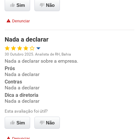
Sim
Não
Conciliação com a vida familiar
Denunciar
Benefícios
Nada a declarar
Recomenda esta empresa
30 Outubro 2025. Analista de RH, Bahia
Nada a declarar sobre a empresa.
Oportunidade de promoção
Prós
Nada a declarar
Ambiente de trabalho
Contras
Nada a declarar
Conciliação com a vida familiar
Dica a diretoria
Nada a declarar
Benefícios
Esta avaliação foi útil?
Sim
Não
Recomenda esta empresa
Não recomenda a diretoria
Denunciar