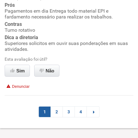
Ambiente de trabalho
Prós
Pagamentos em dia Entrega todo material EPI e
fardamento necessário para realizar os trabalhos.
Conciliação com a vida familiar
Contras
Turno rotativo
Benefícios
Dica a diretoria
Superiores solicitos em ouvir suas ponderações em suas
Recomenda esta empresa
atividades.
Recomenda a diretoria
Esta avaliação foi útil?
Sim
Não
Denunciar
1
2
3
4