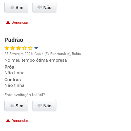
Ambiente de trabalho
Sim
Não
Conciliação com a vida familiar
Denunciar
Benefícios
Padrão
Recomenda esta empresa
23 Fevereiro 2026. Caixa (Ex-Funcionário), Bahia
No meu tempo ótima empresa
Oportunidade de promoção
Prós
Não tinha
Ambiente de trabalho
Contras
Não tinha
Conciliação com a vida familiar
Esta avaliação foi útil?
Benefícios
Sim
Não
Recomenda esta empresa
Denunciar