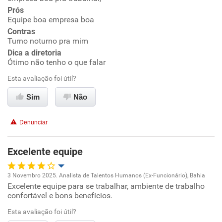
Prós
Benefícios
Equipe boa empresa boa
Ambiente de trabalho
Contras
Recomenda esta empresa
Turno noturno pra mim
Conciliação com a vida familiar
Recomenda a diretoria
Dica a diretoria
Ótimo não tenho o que falar
Benefícios
Esta avaliação foi útil?
Sim
Não
Recomenda esta empresa
Recomenda a diretoria
Denunciar
Excelente equipe
3 Novembro 2025. Analista de Talentos Humanos (Ex-Funcionário), Bahia
Excelente equipe para se trabalhar, ambiente de trabalho
Oportunidade de promoção
confortável e bons benefícios.
Ambiente de trabalho
Esta avaliação foi útil?