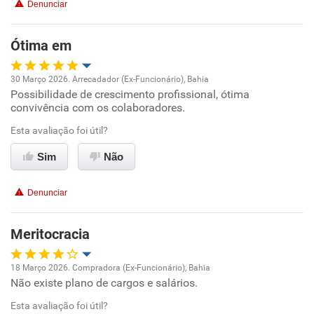
Denunciar
Benefícios
Ótima em
Recomenda esta empresa
Recomenda a diretoria
30 Março 2026. Arrecadador (Ex-Funcionário), Bahia
Possibilidade de crescimento profissional, ótima
Oportunidade de promoção
convivência com os colaboradores.
Ambiente de trabalho
Esta avaliação foi útil?
Sim
Não
Conciliação com a vida familiar
Denunciar
Benefícios
Meritocracia
Recomenda esta empresa
18 Março 2026. Compradora (Ex-Funcionário), Bahia
Não existe plano de cargos e salários.
Oportunidade de promoção
Esta avaliação foi útil?