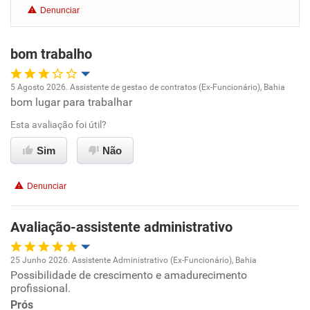
Denunciar
Benefícios
bom trabalho
Recomenda esta empresa
Recomenda a diretoria
5 Agosto 2026. Assistente de gestao de contratos (Ex-Funcionário), Bahia
bom lugar para trabalhar
Oportunidade de promoção
Esta avaliação foi útil?
Ambiente de trabalho
Sim
Não
Conciliação com a vida familiar
Denunciar
Benefícios
Avaliação-assistente administrativo
Recomenda esta empresa
25 Junho 2026. Assistente Administrativo (Ex-Funcionário), Bahia
Recomenda a diretoria
Possibilidade de crescimento e amadurecimento
Oportunidade de promoção
profissional.
Prós