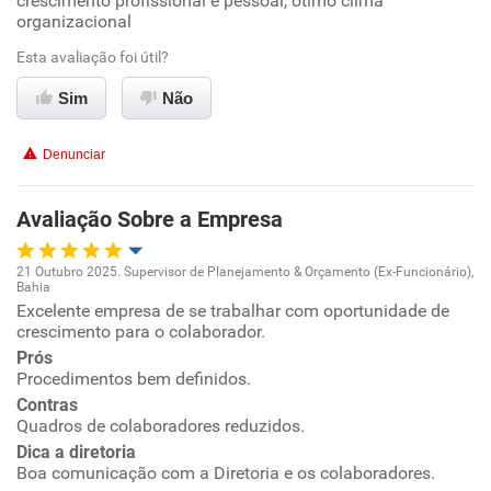
crescimento profissional e pessoal, otimo clima
organizacional
Ambiente de trabalho
Esta avaliação foi útil?
Conciliação com a vida familiar
Sim
Não
Benefícios
Denunciar
Recomenda esta empresa
Avaliação Sobre a Empresa
Recomenda a diretoria
21 Outubro 2025. Supervisor de Planejamento & Orçamento (Ex-Funcionário),
Bahia
Oportunidade de promoção
Excelente empresa de se trabalhar com oportunidade de
crescimento para o colaborador.
Ambiente de trabalho
Prós
Procedimentos bem definidos.
Contras
Conciliação com a vida familiar
Quadros de colaboradores reduzidos.
Dica a diretoria
Benefícios
Boa comunicação com a Diretoria e os colaboradores.