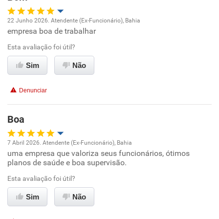
Recomenda esta empresa
22 Junho 2026. Atendente (Ex-Funcionário), Bahia
Recomenda a diretoria
empresa boa de trabalhar
Oportunidade de promoção
Esta avaliação foi útil?
Ambiente de trabalho
Sim
Não
Conciliação com a vida familiar
Denunciar
Benefícios
Boa
Recomenda esta empresa
7 Abril 2026. Atendente (Ex-Funcionário), Bahia
Recomenda a diretoria
uma empresa que valoriza seus funcionários, ótimos
Oportunidade de promoção
planos de saúde e boa supervisão.
Ambiente de trabalho
Esta avaliação foi útil?
Sim
Não
Conciliação com a vida familiar