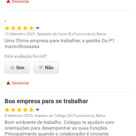
Denunciar
.
13 Setembro 2025. Operador de Caixa (Ex-Funcionário), Bahia
Uma Ótima empresa para trabalhar, a gestão Da P1
Oportunidade de promoção
maravilhosaaaa
Ambiente de trabalho
Esta avaliação foi útil?
Sim
Não
Conciliação com a vida familiar
Denunciar
Benefícios
Boa empresa para se trabalhar
Recomenda esta empresa
Não recomenda a diretoria
8 Setembro 2025. Inspetor de Tráfego (Ex-Funcionário), Bahia
Bom ambiente de trabalho. Colegas te ajudam com
Oportunidade de promoção
orientações para desempenhar as suas funções.
Principalmente quando o colaborador é iniciante.