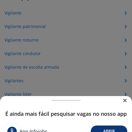
Vigilante
Vigilante patrimonial
Vigilante noturno
Vigilante condutor
Vigilante de escolta armada
Vigilantes
Vigilante lider
Vigilante de Escolta
É ainda mais fácil pesquisar vagas no nosso app
Vigilante Almocista
App Infojobs
ABRIR